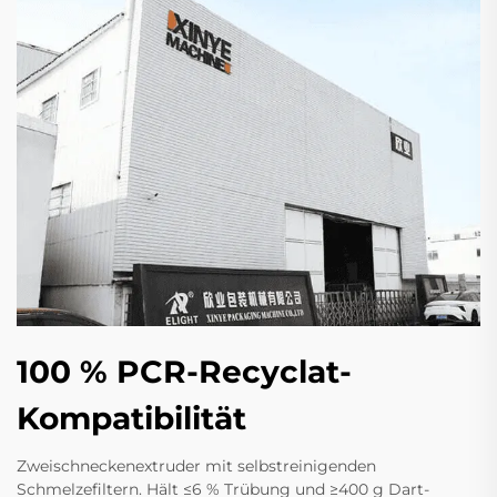
100 % PCR-Recyclat-
Kompatibilität
Zweischneckenextruder mit selbstreinigenden
Schmelzefiltern. Hält ≤6 % Trübung und ≥400 g Dart-