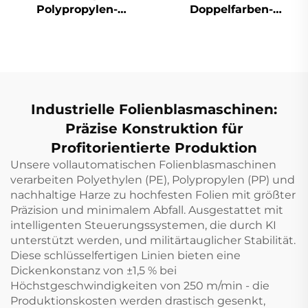
Polypropylen-
Doppelfarben-
Folienblasmaschinen-
Filmblass-
Satz
Extrusionsmaschine
Zwei Farben gestreift
geblasene Kunststoff
PE Film Extruder
Maschine
Industrielle Folienblasmaschinen:
Präzise Konstruktion für
Profitorientierte Produktion
Unsere vollautomatischen Folienblasmaschinen
verarbeiten Polyethylen (PE), Polypropylen (PP) und
nachhaltige Harze zu hochfesten Folien mit größter
Präzision und minimalem Abfall. Ausgestattet mit
intelligenten Steuerungssystemen, die durch KI
unterstützt werden, und militärtauglicher Stabilität.
Diese schlüsselfertigen Linien bieten eine
Dickenkonstanz von ±1,5 % bei
Höchstgeschwindigkeiten von 250 m/min - die
Produktionskosten werden drastisch gesenkt,