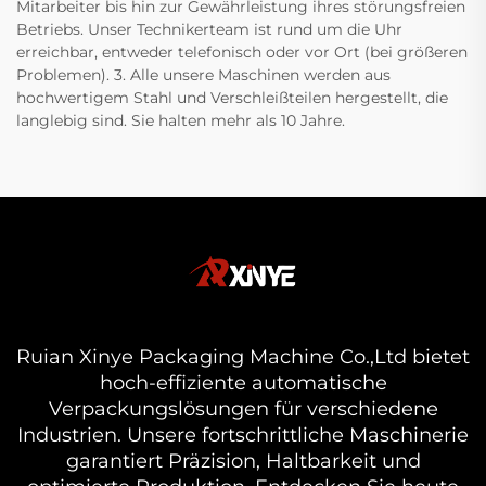
Mitarbeiter bis hin zur Gewährleistung ihres störungsfreien
Betriebs. Unser Technikerteam ist rund um die Uhr
erreichbar, entweder telefonisch oder vor Ort (bei größeren
Problemen). 3. Alle unsere Maschinen werden aus
hochwertigem Stahl und Verschleißteilen hergestellt, die
langlebig sind. Sie halten mehr als 10 Jahre.
Ruian Xinye Packaging Machine Co.,Ltd bietet
hoch-effiziente automatische
Verpackungslösungen für verschiedene
Industrien. Unsere fortschrittliche Maschinerie
garantiert Präzision, Haltbarkeit und