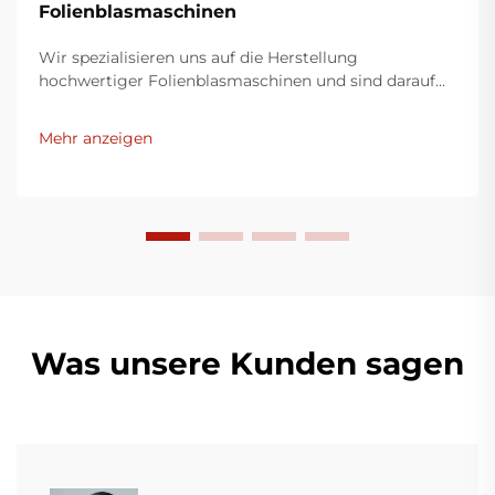
Folienblasmaschinen
Wir spezialisieren uns auf die Herstellung
hochwertiger Folienblasmaschinen und sind darauf
bedacht, innovative Lösungen für die
Kunststoffverpackungsindustrie bereitzustellen.
Mehr anzeigen
Unsere Folienblasmaschinen nutzen moderne
Technologie, sind äußerst effizient, energieeffektiv
und stabil und eignen sich für die Produktion
verschiedener Kunststofffilme.
Was unsere Kunden sagen