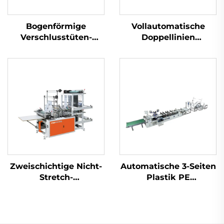
Bogenförmige
Vollautomatische
Verschlusstüten-
Doppellinien
Maschine
Hochgeschwindigkeitsm
für die Herstellung
von Plastik-T-Shirt-
Beuteln
Zweischichtige Nicht-
Automatische 3-Seiten
Stretch-
Plastik PE
Wärmeversiegelungskaltabschnitt-
Luftblasefolie-
Taschenmachmaschine
Taschenmachmaschine