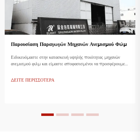
Παρουσίαση Παραγωγών Μηχανών Ανεμισμού Φιλμ
Ειδικευόμαστε στην κατασκευή υψηλής ποιότητας μηχανών
ανεμισμού φιλμ και είμαστε αποφασισμένοι να προσφέρουμε
καινοτόμες λύσεις για τη βιομηχανία πλαστικής συσκευασίας.
Οι μηχανές ανεμισμού φιλμ μας χρησιμοποιούν προηγμένη
ΔΕΙΤΕ ΠΕΡΙΣΣΟΤΕΡΑ
τεχνολογία, είναι υψίστης αποδοτικότητας, οικονομικές και
σταθερές, και είναι προσαρμοσμένες για την παραγωγή
διάφορων πλαστικών φιλμ.