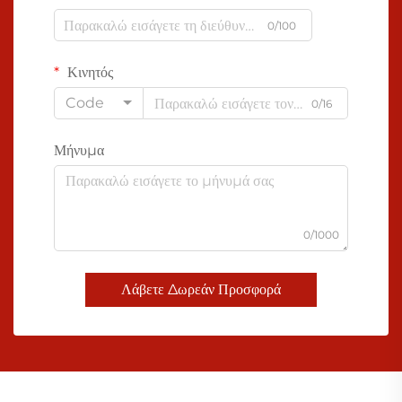
0/100
Κινητός
Code
0/16
Μήνυμα
0/1000
Λάβετε Δωρεάν Προσφορά