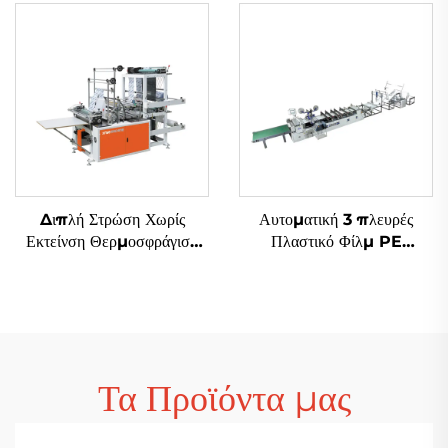
από Πλαστικά με Εικόνα T-
shirt
Διπλή Στρώση Χωρίς
Αυτοματική 3 πλευρές
Εκτείνση Θερμοσφράγιση
Πλαστικό Φίλμ PE
Ψυγμένη Εντομοβολιά
Αεροστικό Φιλμ Σάκου
Φτιάχνουσα Μηχανή
Φτιάχνουσα Μηχανή
Τα Προϊόντα μας