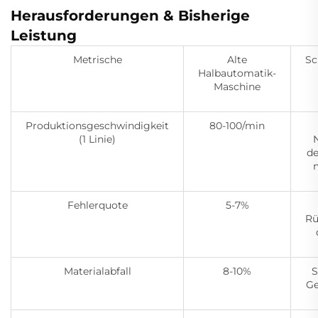
Herausforderungen & Bisherige
Leistung
Metrische
Alte
Sc
Halbautomatik-
Maschine
Produktionsgeschwindigkeit
80-100/min
(1 Linie)
de
n
Fehlerquote
5-7%
Rü
Materialabfall
8-10%
S
G