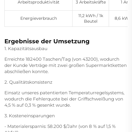
Arbeitsproduktivität
3 Arbeitskräfte
1 Arb
11,2 kWh / 1k
Energieverbrauch
8,6 kWh 
Beutel
Ergebnisse der Umsetzung
1. Kapazitätsausbau
Erreichte 182400 Taschen/Tag (von 43200), wodurch
der Kunde Verträge mit zwei großen Supermarktketten
abschließen konnte.
2. Qualitätskonsistenz
Einsatz unseres patentierten Temperaturregelsystems,
wodurch die Fehlerquote bei der Griffschweißung von
4,5 % auf 0,3 % gesenkt wurde.
3. Kosteneinsparungen
- Materialersparnis: 58.200 $/Jahr (von 8 % auf 1,5 %