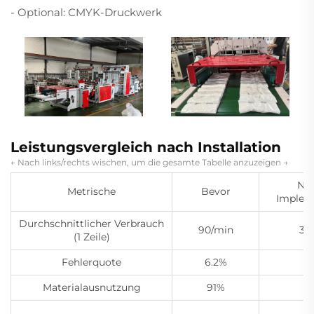
- Optional: CMYK-Druckwerk
Leistungsvergleich nach Installation
← Nach links/rechts wischen, um die gesamte Tabelle anzuzeigen →
Nac
Metrische
Bevor
Implem
Durchschnittlicher Verbrauch
90/min
38
(1 Zeile)
Fehlerquote
6.2%
0
Materialausnutzung
91%
9