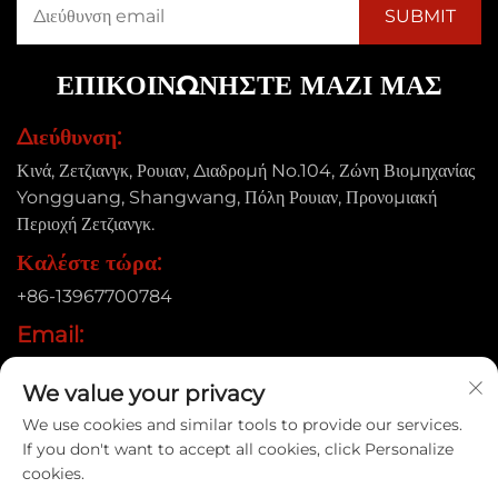
ΕΠΙΚΟΙΝΩΝΗΣΤΕ ΜΑΖΙ ΜΑΣ
Διεύθυνση:
Κινά, Ζετζιανγκ, Ρουιαν, Διαδρομή No.104, Ζώνη Βιομηχανίας
Yongguang, Shangwang, Πόλη Ρουιαν, Προνομιακή
Περιοχή Ζετζιανγκ.
Καλέστε τώρα:
+86-13967700784
Email:
[email protected]
We value your privacy
We use cookies and similar tools to provide our services.
If you don't want to accept all cookies, click Personalize
Δικαιώματα πνευματικής ιδιοκτησίας © 2025 Ruian Xinye
cookies.
Packaging Machine Co., Ltd |
Πολιτική Απορρήτου