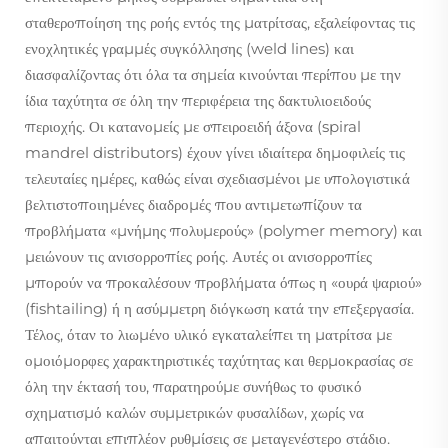
σταθεροποίηση της ροής εντός της ματρίτσας, εξαλείφοντας τις
ενοχλητικές γραμμές συγκόλλησης (weld lines) και
διασφαλίζοντας ότι όλα τα σημεία κινούνται περίπου με την
ίδια ταχύτητα σε όλη την περιφέρεια της δακτυλιοειδούς
περιοχής. Οι κατανομείς με σπειροειδή άξονα (spiral
mandrel distributors) έχουν γίνει ιδιαίτερα δημοφιλείς τις
τελευταίες ημέρες, καθώς είναι σχεδιασμένοι με υπολογιστικά
βελτιστοποιημένες διαδρομές που αντιμετωπίζουν τα
προβλήματα «μνήμης πολυμερούς» (polymer memory) και
μειώνουν τις ανισορροπίες ροής. Αυτές οι ανισορροπίες
μπορούν να προκαλέσουν προβλήματα όπως η «ουρά ψαριού»
(fishtailing) ή η ασύμμετρη διόγκωση κατά την επεξεργασία.
Τέλος, όταν το λιωμένο υλικό εγκαταλείπει τη ματρίτσα με
ομοιόμορφες χαρακτηριστικές ταχύτητας και θερμοκρασίας σε
όλη την έκτασή του, παρατηρούμε συνήθως το φυσικό
σχηματισμό καλών συμμετρικών φυσαλίδων, χωρίς να
απαιτούνται επιπλέον ρυθμίσεις σε μεταγενέστερο στάδιο.