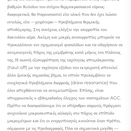
βαθμών Κελσίου του στόχου θερμοκρασιακού εύρους·
διαφορετικά, θα παρουσιαστεί είτε υλικό που δεν έχει λιώσει
εντελώς, είτε —χειρότερα— προβλήματα θερμικής
αποδόμησης. Στη συνέχεια, ελέγξτε την ισορροπία του
δακτυλίου αέρα. Ακόμη και μικρές ανισορροπίες μπορούν να
προκαλέσουν τον σχηματισμό φυσαλίδων και να οδηγήσουν σε
ανομοιογενές πάχος της μεμβράνης κατά μήκος του πλάτους
της. Η σωστή εξισορρόπηση της ταχύτητας απομάκρυνσης
(haul-off) με την ταχύτητα εξόδου του εκτροχιστή αποτελεί
άλλο ζωτικής σημασίας βήμα, το οποίο προλαμβάνει τα
ενοχλητικά προβλήματα διαρροής (draw resonance) που
όλοι απεχθάνονται να αντιμετωπίζουν. Επίσης, είναι
υποχρεωτικός ο εβδομαδιαίος έλεγχος των συστημάτων AGC.
Πρέπει να διασφαλίσουμε ότι οι υπέρυθροι σαρωτές πράγματι
ανιχνεύουν μικροσκοπικές αλλαγές στο πάχος σε επίπεδο
μικρομέτρων και ότι οι ενεργοποιητές κινούνται όταν πρέπει,
σύμφωνα με τις προδιαγραφές. Όλα τα σημαντικά μεγέθη —