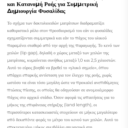
και Κατανομή Ροής για Συμμετρική
Δημιουργία Φυσαλίδας
Το σχήμα των δακτυλιοειδών ματρίτσων διαδραματίζει
καθοριστικό ρόλο στον προσδιορισμό του εάν οι φυσαλίδες
σχηματίζονται συμμετρικά και εάν το πάχος του υλικού
παραμένει σταθερό από την αρχή της παραγωγής. Το κενό των
χειλών (lip gap), δηλαδή ο χώρος μεταξύ των χειλών της
ματρίτσας, κυμαίνεται συνήθως μεταξύ 1,0 και 2,5 χιλιοστών.
Αυτό το εύρος βοηθά να βρεθεί το «γλυκό σημείο», όπου
υπάρχει επαρκής αντίσταση για τον έλεγχο της ροής, χωρίς
ωστόσο να είναι τόσο μεγάλη ώστε να προκαλεί ανεπιθύμητες
πτώσεις πίεσης, οι οποίες θα οδηγούσαν σε ανομοιόμορφο
πάχος στο αρχικό στάδιο. Όσον αφορά τις απαιτήσεις για το
μήκος της επιφάνειας στήριξης (land length), οι
περισσότεροι κατασκευαστές στοχεύουν σε μήκος μεγαλύτερο
από δεκαπέντε φορές το μέτρο του κενού των χειλών. Αυτό το
επεκτεταμένο μήκος συμβάλλει σημαντικά στη