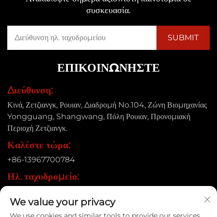
συσκευασία.
ΕΠΙΚΟΙΝΩΝΉΣΤΕ
Διεύθυνση:
Κινά, Ζετζιανγκ, Ρουιαν, Διαδρομή No.104, Ζώνη Βιομηχανίας
Yongguang, Shangwang, Πόλη Ρουιαν, Προνομιακή
Περιοχή Ζετζιανγκ.
Καλέστε τώρα:
+86-13967700784
Ηλ. ταχυδρομείο:
[email protected]
We value your privacy
We use cookies and similar tools to provide our services.