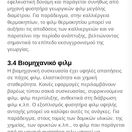
εφελκυστική δύναμη και παράγεται συνήθως από
μηχανή φυσητήρα γεωργικών φιλμ μεγάλης
διαμέτρου. Για παράδειγμα, στην καλλιέργεια
θερμοκηπίων, το φιλμ θερμοκηπίου μπορεί να
αυξήσει τις αποδόσεις των καλλιεργειών και να
παρατείνει την περίοδο ανάπτυξης, βελτιώνοντας
σημαντικά το επίπεδο εκσυγχρονισμού της
γεωργίας.
3.4 Βιομηχανικό φιλμ
Η βιομηχανική συσκευασία έχει υψηλές απαιτήσεις
σε πάχος φιλμ, ελαστικότητα και χημική
σταθερότητα. Κοινές εφαρμογές περιλαμβάνουν
βαρέως τύπου σακιά συσκευασίας, συρρικνούμενα
φιλμ, φιλμ περιτύλιξης, ανθεκτικά στη διάβρωση
φιλμ κ.λπ. Ο εξοπλισμός φυσητήρα φιλμ υψηλής
αντοχής μπορεί να καλύψει αυτές τις ανάγκες. Για
παράδειγμα, στους τομείς των δομικών υλικών, της
χημείας, των ορυκτών κ.λπ., το φιλμ που παράγεται
από τη μηχανή φυσητήρα φιλμ μπορεί να