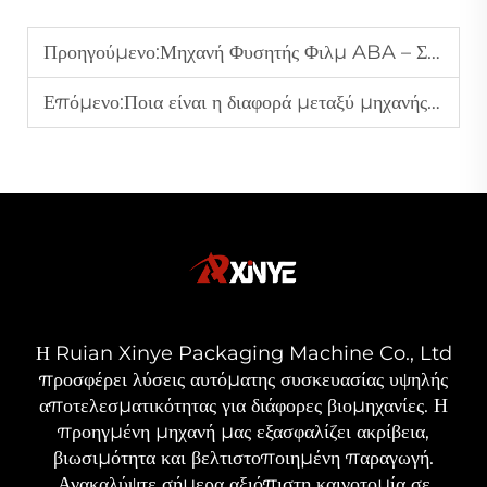
Προηγούμενο:
Μηχανή Φυσητής Φιλμ ABA – Συμπεριεξωτρούσιμη για Φιλμ Υψηλής Αντοχής
Επόμενο:
Ποια είναι η διαφορά μεταξύ μηχανής φυσητήριου φιλμ ABC και ABA;
Η Ruian Xinye Packaging Machine Co., Ltd
προσφέρει λύσεις αυτόματης συσκευασίας υψηλής
αποτελεσματικότητας για διάφορες βιομηχανίες. Η
προηγμένη μηχανή μας εξασφαλίζει ακρίβεια,
βιωσιμότητα και βελτιστοποιημένη παραγωγή.
Ανακαλύψτε σήμερα αξιόπιστη καινοτομία σε