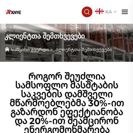
KA
ᲙᲚᲘᲔᲜᲢᲗᲐ ᲨᲔᲛᲗᲮᲕᲔᲕᲔᲑᲘ
Საწყისი გვერდი
>
Კლიენტთა შემთხვევები
Როგორ შეუძლია
სამსოფლო მასშტაბის
საკვების დამშველი
მწარმოებლებმა 30%-ით
გაზარდონ ეფექტიანობა
და 20%-ით შეამცირონ
ენერგომოხმარება