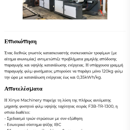
Επισκόπηση
Ένας διεθνώς γνωστός κατασκευαστής συσκευασιών τροφίμων (με
αίτημα ανωνυμίας) αντιμετώπιζε προβλήματα χαμηλής απόδοσης
παραγωγής και υψηλής κατανάλωσης ενέργειας. Η υπάρχουσα γραμμή
παραγωγής φιλμ φυσήματος μπορούσε να παράγει μόνο 120kg φιλμ
την ώρα με κατανάλωση ενέργειας έως και 0,35kWh/kg.
Αποτελέσματα
Η Xinye Machinery παρείχε τη λύση της πλήρως αυτόματης
μηχανής φυσητού φιλμ υψηλής ταχύτητας σειράς F3B-TR-1300, η
οποία διαθέτει:
- Σχεδιασμό τριών στρώσεων με συν-εξώθηση
- Εσωτερικό σύστημα ψύξης IBC