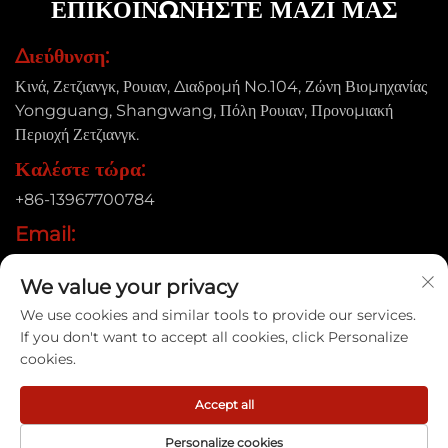
ΕΠΙΚΟΙΝΩΝΗΣΤΕ ΜΑΖΙ ΜΑΣ
Διεύθυνση:
Κινά, Ζετζιανγκ, Ρουιαν, Διαδρομή No.104, Ζώνη Βιομηχανίας
Yongguang, Shangwang, Πόλη Ρουιαν, Προνομιακή
Περιοχή Ζετζιανγκ.
Καλέστε τώρα:
+86-13967700784
Email:
[email protected]
We value your privacy
We use cookies and similar tools to provide our services.
If you don't want to accept all cookies, click Personalize
Δικαιώματα πνευματικής ιδιοκτησίας © 2025 Ruian Xinye
cookies.
Packaging Machine Co., Ltd |
Πολιτική Απορρήτου
Accept all
Personalize cookies