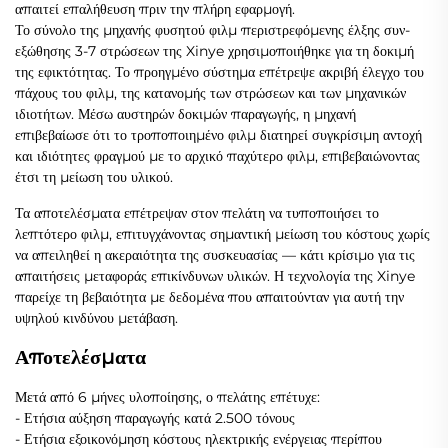
απαιτεί επαλήθευση πριν την πλήρη εφαρμογή.
Το σύνολο της μηχανής φυσητού φιλμ περιστρεφόμενης έλξης συν-
εξώθησης 3-7 στρώσεων της Xinye χρησιμοποιήθηκε για τη δοκιμή
της εφικτότητας. Το προηγμένο σύστημα επέτρεψε ακριβή έλεγχο του
πάχους του φιλμ, της κατανομής των στρώσεων και των μηχανικών
ιδιοτήτων. Μέσω αυστηρών δοκιμών παραγωγής, η μηχανή
επιβεβαίωσε ότι το τροποποιημένο φιλμ διατηρεί συγκρίσιμη αντοχή
και ιδιότητες φραγμού με το αρχικό παχύτερο φιλμ, επιβεβαιώνοντας
έτσι τη μείωση του υλικού.
Τα αποτελέσματα επέτρεψαν στον πελάτη να τυποποιήσει το
λεπτότερο φιλμ, επιτυγχάνοντας σημαντική μείωση του κόστους χωρίς
να απειληθεί η ακεραιότητα της συσκευασίας — κάτι κρίσιμο για τις
απαιτήσεις μεταφοράς επικίνδυνων υλικών. Η τεχνολογία της Xinye
παρείχε τη βεβαιότητα με δεδομένα που απαιτούνταν για αυτή την
υψηλού κινδύνου μετάβαση.
Αποτελέσματα
Μετά από 6 μήνες υλοποίησης, ο πελάτης επέτυχε:
- Ετήσια αύξηση παραγωγής κατά 2.500 τόνους
- Ετήσια εξοικονόμηση κόστους ηλεκτρικής ενέργειας περίπου