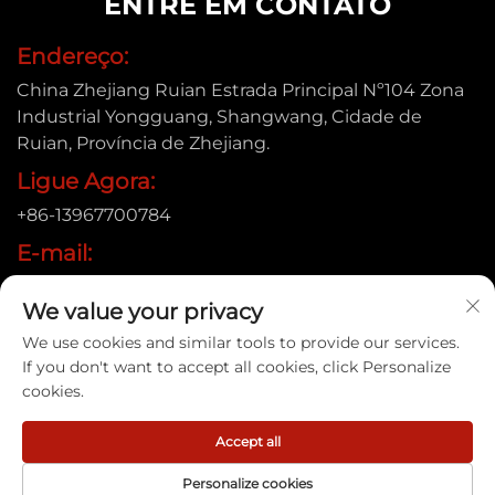
ENTRE EM CONTATO
Endereço:
China Zhejiang Ruian Estrada Principal Nº104 Zona
Industrial Yongguang, Shangwang, Cidade de
Ruian, Província de Zhejiang.
Ligue Agora:
+86-13967700784
E-mail:
[email protected]
We value your privacy
We use cookies and similar tools to provide our services.
If you don't want to accept all cookies, click Personalize
Direitos autorais © 2025 Ruian Xinye Packaging Machine
cookies.
Co., Ltd |
Política de Privacidade
Accept all
Personalize cookies