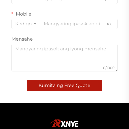
Mobile
Kodigo
0/16
Mensahe
0/1000
Kumita ng Free Quote