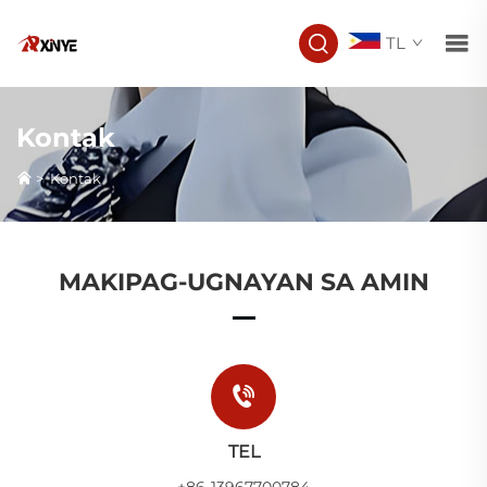
TL
Kontak
>
Kontak
MAKIPAG-UGNAYAN SA AMIN
TEL
+86-13967700784