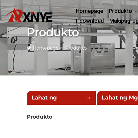
Homepage
Produkto
I-download
Makipag-u
Produkto
Homepage
>
Produkto
Lahat ng
Lahat ng M
Kategorya
Maliit na
Produkto
Kategorya