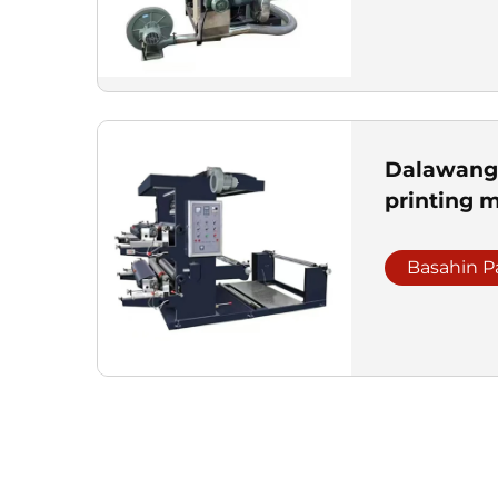
Dalawang 
printing 
Basahin P