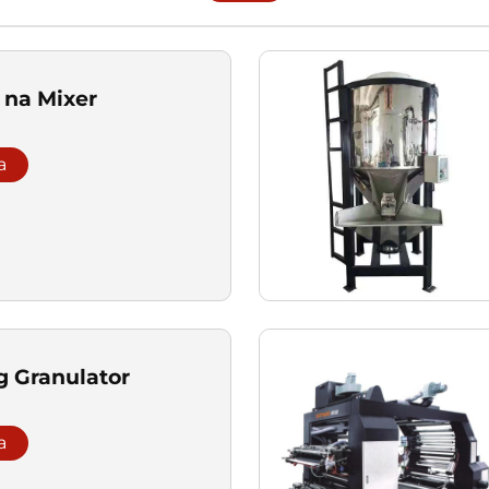
 na Mixer
a
g Granulator
a