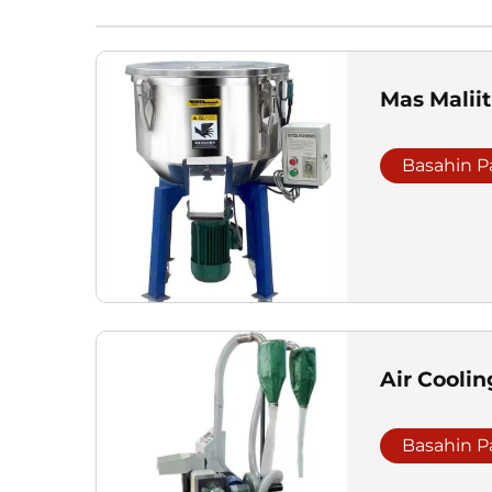
Mas Maliit
Basahin P
Air Coolin
Basahin P