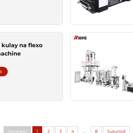
kulay na flexo
machine
a
...
Nakaraan
1
2
3
4
8
Susunod