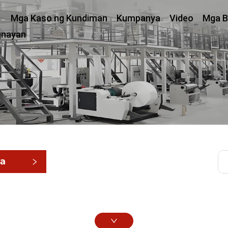
Mga Kaso ng Kundiman
Kumpanya
Video
Mga B
gnayan
ga