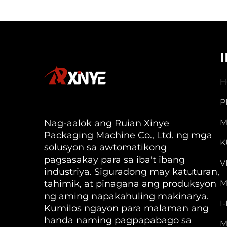
H
P
Nag-aalok ang Ruian Xinye
M
Packaging Machine Co., Ltd. ng mga
K
solusyon sa awtomatikong
pagsasakay para sa iba't ibang
V
industriya. Siguradong may katuturan,
tahimik, at pinagana ang produksyon
M
ng aming napakahuling makinarya.
I
Kumilos ngayon para malaman ang
handa naming pagpapabago sa
M