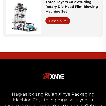
Three Layers Co-extruding
Rotary Die-Head Film Blowing
Machine Set
Basahin Pa
Nag-aalok ang Ruian Xinye Packaging
Machine Co., Ltd. ng mga solusyon sa
awtomatikong pagsasakay para sa iba't ibang