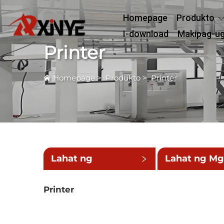
Homepage
Produkto
I-download
Makipag-u
Printer
Homepage
>
Produkto
>
Printer
Lahat ng
Lahat ng M
Kategorya
Maliit na
Printer
Kategorya