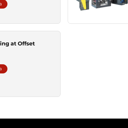
a
ing at Offset
a