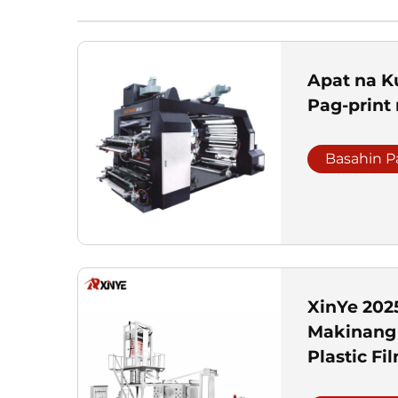
Apat na K
Pag-print 
Basahin P
XinYe 202
Makinang 
Plastic Fi
Printing 