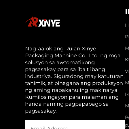
H
P
Nag-aalok ang Ruian Xinye
M
Packaging Machine Co., Ltd. ng mga
K
solusyon sa awtomatikong
pagsasakay para sa iba't ibang
V
industriya. Siguradong may katuturan,
tahimik, at pinagana ang produksyon
M
ng aming napakahuling makinarya.
I
Kumilos ngayon para malaman ang
handa naming pagpapabago sa
M
pagsasakay.
P
P