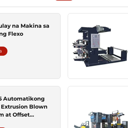
ulay na Makina sa
ng Flexo
a
5 Automatikong
Extrusion Blown
lm at Offset
Machine