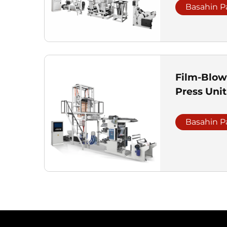
Basahin P
Film-Blow
Press Unit
Basahin P