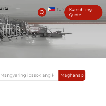
alita
TL
Kumuha ng
Quote
Maghanap