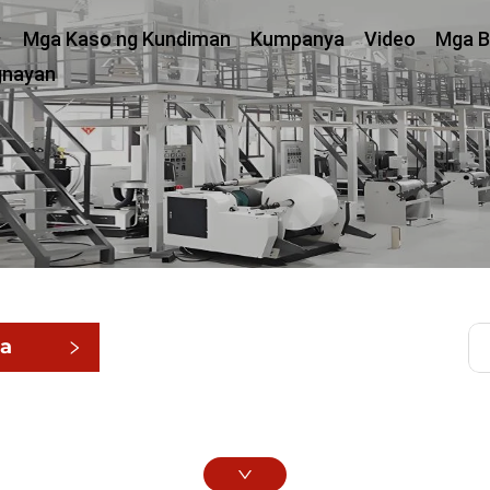
Mga Kaso ng Kundiman
Kumpanya
Video
Mga B
gnayan
ga