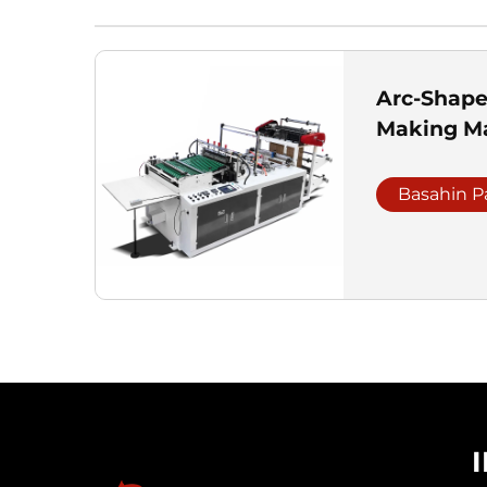
Arc-Shape
Making M
Basahin P