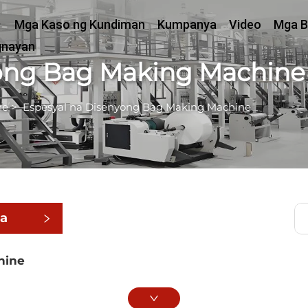
Mga Kaso ng Kundiman
Kumpanya
Video
Mga B
gnayan
yong Bag Making Machine
ne
>
Espesyal na Disenyong Bag Making Machine
ga
hine