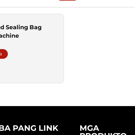
d Sealing Bag
achine
a
IBA PANG LINK
MGA