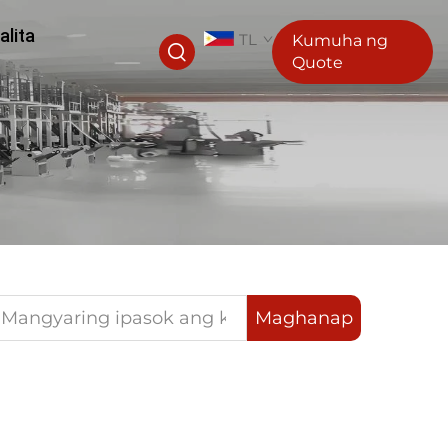
alita
TL
Kumuha ng
Quote
Maghanap