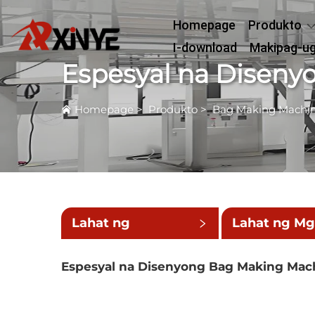
Homepage
Produkto
I-download
Makipag-u
Espesyal na Disen
Homepage
>
Produkto
>
Bag Making Machi
Lahat ng
Lahat ng M
Kategorya
Maliit na
Espesyal na Disenyong Bag Making Mac
Kategorya