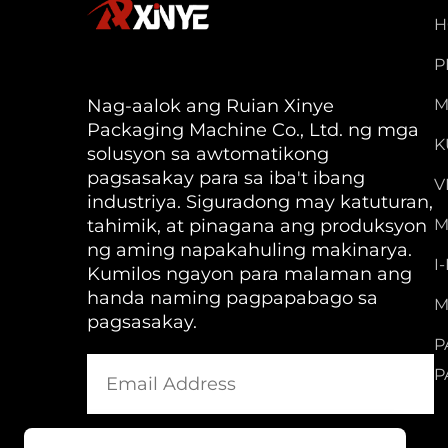
H
P
Nag-aalok ang Ruian Xinye
M
Packaging Machine Co., Ltd. ng mga
K
solusyon sa awtomatikong
pagsasakay para sa iba't ibang
V
industriya. Siguradong may katuturan,
tahimik, at pinagana ang produksyon
M
ng aming napakahuling makinarya.
I
Kumilos ngayon para malaman ang
handa naming pagpapabago sa
M
pagsasakay.
P
P