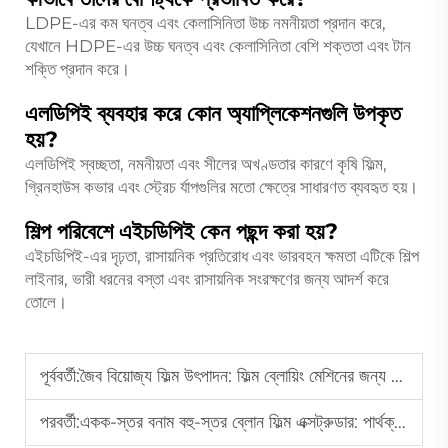
LDPE-এর কম ঘনত্ব এবং কেলাসিনিতা উচ্চ নমনীয়তা প্রদান করে,
যেখানে HDPE-এর উচ্চ ঘনত্ব এবং কেলাসিনিতা বেশি শক্ততা এবং টান
শক্তি প্রদান করে।
এলডিপিই ব্যবহার করে কোন অ্যাপ্লিকেশনগুলি উপকৃত
হয়?
এলডিপিই স্বচ্ছতা, নমনীয়তা এবং সীলের অখণ্ডতার কারণে কৃষি ফিল্ম,
গ্রিনহাউস কভার এবং স্ট্রেচ র্যাপগুলির মতো ক্ষেত্রে সাধারণত ব্যবহৃত হয়।
শিল্প পরিবেশে এইচডিপিই কেন পছন্দ করা হয়?
এইচডিপিই-এর দৃঢ়তা, রাসায়নিক প্রতিরোধ এবং ভারবহন ক্ষমতা এটিকে শিল্প
লাইনার, ভারী ধরনের বস্তা এবং রাসায়নিক সংরক্ষণের জন্য আদর্শ করে
তোলে।
পূর্ববর্তী:
জৈব বিয়োজ্য ফিল্ম উৎপাদন: ফিল্ম ব্লোয়িং মেশিনের জন্য এক নতুন যুগ
পরবর্তী:
একক-স্তর বনাম বহু-স্তর ব্লোন ফিল্ম এক্সট্রুডার: পার্থক্য কী?