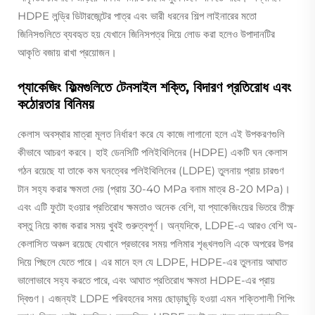
HDPE লন্ড্রি ডিটারজেন্টের পাত্র এবং ভারী ধরনের শিল্প লাইনারের মতো
জিনিসগুলিতে ব্যবহৃত হয় যেখানে জিনিসপত্র দিয়ে লোড করা হলেও উপাদানটির
আকৃতি বজায় রাখা প্রয়োজন।
প্যাকেজিং ফিল্মগুলিতে টেনসাইল শক্তি, বিদারণ প্রতিরোধ এবং
কঠোরতার বিনিময়
কেলাস অবস্থার মাত্রা মূলত নির্ধারণ করে যে কাজে লাগানো হলে এই উপকরণগুলি
কীভাবে আচরণ করবে। হাই ডেনসিটি পলিইথিলিনের (HDPE) একটি ঘন কেলাস
গঠন রয়েছে যা তাকে কম ঘনত্বের পলিইথিলিনের (LDPE) তুলনায় প্রায় চারগুণ
টান সহ্য করার ক্ষমতা দেয় (প্রায় 30-40 MPa বনাম মাত্র 8-20 MPa)।
এবং এটি ফুটো হওয়ার প্রতিরোধ ক্ষমতাও অনেক বেশি, যা প্যাকেজিংয়ের ভিতরে তীক্ষ্ণ
বস্তু নিয়ে কাজ করার সময় খুবই গুরুত্বপূর্ণ। অন্যদিকে, LDPE-এ আরও বেশি অ-
কেলাসিত অঞ্চল রয়েছে যেখানে প্রভাবের সময় পলিমার শৃঙ্খলগুলি একে অপরের উপর
দিয়ে পিছলে যেতে পারে। এর মানে হল যে LDPE, HDPE-এর তুলনায় আঘাত
ভালোভাবে সহ্য করতে পারে, এবং আঘাত প্রতিরোধ ক্ষমতা HDPE-এর প্রায়
দ্বিগুণ। এজন্যই LDPE পরিবহনের সময় ছোড়াছুড়ি হওয়া এমন শক্তিশালী শিপিং