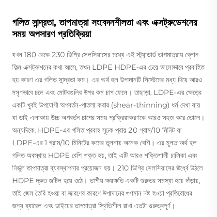
গলিত সান্দ্রতা, তাপমাত্রা সংবেদনশীলতা এবং এক্সট্রুডেশনের
সময় অপসারণ প্রতিক্রিয়া
যখন 180 থেকে 230 ডিগ্রি সেলসিয়াসের মধ্যে এই স্ট্যান্ডার্ড তাপমাত্রায় ব্লোন
ফিল্ম এক্সট্রুশনের কথা আসে, তখন LDPE HDPE-এর চেয়ে ভালোভাবে প্রবাহিত
হয় কারণ এর গলিত সান্দ্রতা কম। এর অর্থ হল উপাদানটি সিস্টেমের মধ্য দিয়ে আরও
মসৃণভাবে চলে এবং মোটরগুলির উপর কম চাপ ফেলে। তাছাড়া, LDPE-এর ক্ষেত্রে
একটি খুবই উপযোগী অপবর্তন-পাতলা করার (shear-thinning) ধর্ম দেখা যায়
যা ডাই এলাকায় উচ্চ অপবর্তন চাপের সময় প্রক্রিয়াকরণকে আরও সহজ করে তোলে।
অন্যদিকে, HDPE-এর গলিত প্রবাহ সূচক প্রায় 20 গ্রাম/10 মিনিট যা
LDPE-এর 1 গ্রাম/10 মিনিটের কমের তুলনায় অনেক বেশি। এর মূলত অর্থ হল
গলিত অবস্থায় HDPE বেশি শক্ত হয়, তাই এটি আরও শক্তিশালী চালিকা এবং
নির্ভুল তাপমাত্রা ব্যবস্থাপনার প্রয়োজন হয়। 210 ডিগ্রি সেলসিয়াসের ঊর্ধ্বে উঠলে
HDPE দ্রুত জটিল হয়ে ওঠে। তাপীয় ক্ষয়ক্ষতি একটি গুরুতর সমস্যা হয়ে দাঁড়ায়,
তাই জেল তৈরি হওয়া বা জারণের কারণে উপাদানের গুণমান নষ্ট হওয়া প্রতিরোধের
জন্য ব্যারেল এবং ডাইয়ের তাপমাত্রা স্থিতিশীল রাখা এতটা গুরুত্বপূর্ণ।