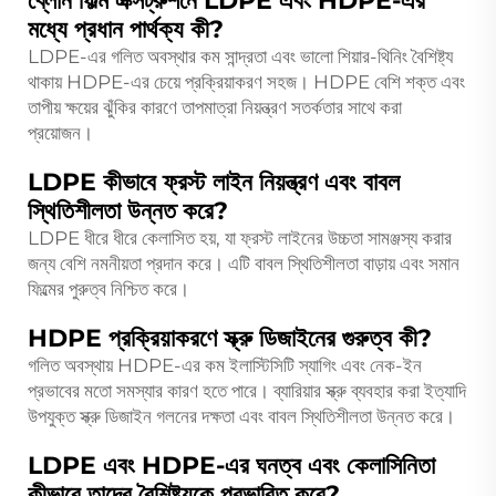
ব্লোন ফিল্ম এক্সট্রুশনে LDPE এবং HDPE-এর
মধ্যে প্রধান পার্থক্য কী?
LDPE-এর গলিত অবস্থার কম সান্দ্রতা এবং ভালো শিয়ার-থিনিং বৈশিষ্ট্য
থাকায় HDPE-এর চেয়ে প্রক্রিয়াকরণ সহজ। HDPE বেশি শক্ত এবং
তাপীয় ক্ষয়ের ঝুঁকির কারণে তাপমাত্রা নিয়ন্ত্রণ সতর্কতার সাথে করা
প্রয়োজন।
LDPE কীভাবে ফ্রস্ট লাইন নিয়ন্ত্রণ এবং বাবল
স্থিতিশীলতা উন্নত করে?
LDPE ধীরে ধীরে কেলাসিত হয়, যা ফ্রস্ট লাইনের উচ্চতা সামঞ্জস্য করার
জন্য বেশি নমনীয়তা প্রদান করে। এটি বাবল স্থিতিশীলতা বাড়ায় এবং সমান
ফিল্মের পুরুত্ব নিশ্চিত করে।
HDPE প্রক্রিয়াকরণে স্ক্রু ডিজাইনের গুরুত্ব কী?
গলিত অবস্থায় HDPE-এর কম ইলাস্টিসিটি স্যাগিং এবং নেক-ইন
প্রভাবের মতো সমস্যার কারণ হতে পারে। ব্যারিয়ার স্ক্রু ব্যবহার করা ইত্যাদি
উপযুক্ত স্ক্রু ডিজাইন গলনের দক্ষতা এবং বাবল স্থিতিশীলতা উন্নত করে।
LDPE এবং HDPE-এর ঘনত্ব এবং কেলাসিনিতা
কীভাবে তাদের বৈশিষ্ট্যকে প্রভাবিত করে?