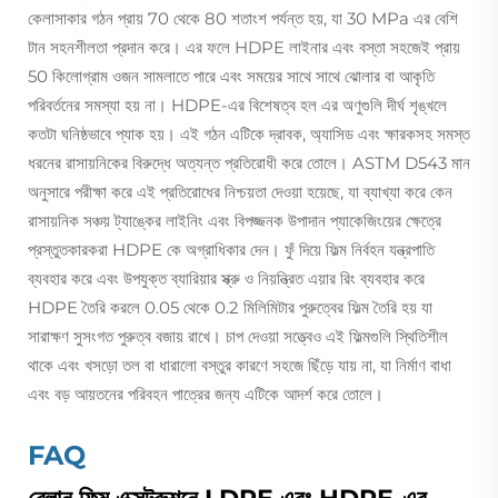
কেলাসাকার গঠন প্রায় 70 থেকে 80 শতাংশ পর্যন্ত হয়, যা 30 MPa এর বেশি
টান সহনশীলতা প্রদান করে। এর ফলে HDPE লাইনার এবং বস্তা সহজেই প্রায়
50 কিলোগ্রাম ওজন সামলাতে পারে এবং সময়ের সাথে সাথে ঝোলার বা আকৃতি
পরিবর্তনের সমস্যা হয় না। HDPE-এর বিশেষত্ব হল এর অণুগুলি দীর্ঘ শৃঙ্খলে
কতটা ঘনিষ্ঠভাবে প্যাক হয়। এই গঠন এটিকে দ্রাবক, অ্যাসিড এবং ক্ষারকসহ সমস্ত
ধরনের রাসায়নিকের বিরুদ্ধে অত্যন্ত প্রতিরোধী করে তোলে। ASTM D543 মান
অনুসারে পরীক্ষা করে এই প্রতিরোধের নিশ্চয়তা দেওয়া হয়েছে, যা ব্যাখ্যা করে কেন
রাসায়নিক সঞ্চয় ট্যাঙ্কের লাইনিং এবং বিপজ্জনক উপাদান প্যাকেজিংয়ের ক্ষেত্রে
প্রস্তুতকারকরা HDPE কে অগ্রাধিকার দেন। ফুঁ দিয়ে ফিল্ম নির্বহন যন্ত্রপাতি
ব্যবহার করে এবং উপযুক্ত ব্যারিয়ার স্ক্রু ও নিয়ন্ত্রিত এয়ার রিং ব্যবহার করে
HDPE তৈরি করলে 0.05 থেকে 0.2 মিলিমিটার পুরুত্বের ফিল্ম তৈরি হয় যা
সারাক্ষণ সুসংগত পুরুত্ব বজায় রাখে। চাপ দেওয়া সত্ত্বেও এই ফিল্মগুলি স্থিতিশীল
থাকে এবং খসড়ো তল বা ধারালো বস্তুর কারণে সহজে ছিঁড়ে যায় না, যা নির্মাণ বাধা
এবং বড় আয়তনের পরিবহন পাত্রের জন্য এটিকে আদর্শ করে তোলে।
FAQ