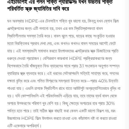
এইচডিপিই এর গলন শক্তি প্যারাডক্সঃ যখন উচ্চতর শক্তি
পরিবর্তিত স্ক্রু জ্যামিতির দাবি করে
ঘন অবস্থায় HDPE-এর টেনসাইল শক্তি খুব ভালো হয়, কিন্তু যখন ব্লোন ফিল্ম
এক্সট্রুশনের জন্য এটি গলানো হয়, তখন এর কম স্থিতিস্থাপকতা বাবল
স্থিতিশীলতার সমস্যা তৈরি করে। বাবল ঝুলে পড়ে, ঘাড়ের কাছে সংকুচিত হওয়ার
মতো বিরক্তিকর প্রভাব দেখা দেয়, এবং কখনও কখনও বাবল সময়ের আগেই ফেটে
যায়। এই সমস্যাগুলি সমাধান করতে উৎপাদকদের এক্সট্রুডার স্ক্রু ডিজাইনের প্রতি
গুরুত্ব দেওয়া প্রয়োজন। বেশিরভাগ কারখানা HDPE প্রক্রিয়াকরণের জন্য
বিশেষভাবে তৈরি খাঁজযুক্ত ফিড ব্যারেলের সাথে প্রায় 3:1 সংকোচন অনুপাত সম্পন্ন
ব্যারিয়ার স্ক্রু ব্যবহার করে। এই ধরনের সেটআপগুলি সত্যিই সাহায্য করে, গলনের
দক্ষতা বৃদ্ধি করে এবং গলিত মিশ্রণের সমগ্রতা উন্নত করে—প্রায় 40% উন্নতি
পাওয়া যায়। এগুলি চাপকে স্থিতিশীল রাখে যাতে আউটপুট অপ্রত্যাশিতভাবে বৃদ্ধি না
হয়। যদি কোম্পানিগুলি এই পরিবর্তনগুলি এড়িয়ে যায়, তবে তাদের ব্যর্থ বাবল থেকে
অপচয় উপকরণের পরিমাণ খুব বেশি হয়। কিছু ক্ষেত্রে অপচয়ের হার প্রায় 30%
পর্যন্ত হতে পারে। তাই সঠিক স্ক্রু বাছাই করা কেবল একটি ভালো বিকল্প নয়, বরং
উচ্চমানের HDPE ফিল্ম উৎপাদন করতে চাওয়া এবং কাঁচামাল নষ্ট না করতে চাওয়া
এটি একেবারে অপরিহার্য।