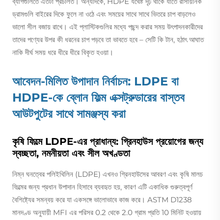
ব্যাগগুলিতে এতটা প্রচলিত। অন্যদিকে, HDPE যথেষ্ট দৃঢ় থাকে যাতে রাসায়নিক
ড্রামগুলি বাইরের দিকে ফুলে না ওঠে এবং সময়ের সাথে সাথে ভিতরে চাপ বাড়লেও
ভালো সীল বজায় রাখে। এই প্লাস্টিকগুলির মধ্যে পছন্দ করার সময় উৎপাদনকারীদের
তাদের পণ্যের উপর কী ধরনের চাপ পড়বে তা ভাবতে হবে – সেটি কি টান, হঠাৎ আঘাত
নাকি দীর্ঘ সময় ধরে ধীরে ধীরে বিকৃত হওয়া।
আবেদন-মিলিত উপাদান নির্বাচন: LDPE বা
HDPE-কে ব্লোন ফিল্ম এক্সট্রুডারের বাস্তব
আউটপুটের সাথে সামঞ্জস্য করা
কৃষি ফিল্মে LDPE-এর প্রাধান্য: গ্রিনহাউস প্রয়োগের জন্য
স্বচ্ছতা, নমনীয়তা এবং সীল অখণ্ডতা
নিম্ন ঘনত্বের পলিইথিলিন (LDPE) এখনও গ্রিনহাউসের আবরণ এবং কৃষি মালচ
ফিল্মের জন্য প্রধান উপাদান হিসাবে ব্যবহৃত হয়, কারণ এটি একাধিক গুরুত্বপূর্ণ
বৈশিষ্ট্যের সমন্বয় করে যা একসঙ্গে ভালোভাবে কাজ করে। ASTM D1238
মানদণ্ড অনুযায়ী MFI এর পরিসর 0.2 থেকে 2.0 গ্রাম প্রতি 10 মিনিট হওয়ায়