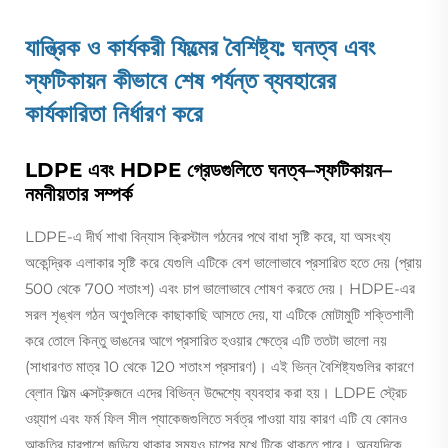
যান্ত্রিক ও কার্যকরী ফিল্মের বৈশিষ্ট্য: ঘনত্ব এবং
স্ফটিকায়ন কীভাবে শেষ পর্যন্ত ব্যবহারের
কার্যকারিতা নির্ধারণ করে
LDPE এবং HDPE গ্রেডগুলিতে ঘনত্ব–স্ফটিকায়ন–
নমনীয়তার সম্পর্ক
LDPE-এ দীর্ঘ শাখা বিন্যাস ক্রিস্টাল গঠনের পথে বাধা সৃষ্টি করে, যা অসংখ্য
অকেন্দ্রিক এলাকার সৃষ্টি করে যেগুলি এটিকে বেশ ভালোভাবে প্রসারিত হতে দেয় (প্রায়
500 থেকে 700 শতাংশ) এবং চাপ ভালোভাবে শোষণ করতে দেয়। HDPE-এর
সরল শৃঙ্খল গঠন অণুগুলিকে কাছাকাছি আসতে দেয়, যা এটিকে মোটামুটি শক্তিশালী
করে তোলে কিন্তু ভাঙনের আগে প্রসারিত হওয়ার ক্ষেত্রে এটি ততটা ভালো নয়
(সাধারণত মাত্র 10 থেকে 120 শতাংশ প্রসারণ)। এই ভিন্ন বৈশিষ্ট্যগুলির কারণে
ব্লোন ফিল্ম এক্সট্রুজনে এদের বিভিন্ন উদ্দেশ্যে ব্যবহার করা হয়। LDPE স্ট্রেচ
ওয়্যাপ এবং ফর্ম ফিল সীল প্যাকেজগুলিতে সর্বত্র পাওয়া যায় কারণ এটি যে কোনও
আকৃতির চারপাশে জড়িয়ে থাকার সময়ও চাপের মুখে টিকে থাকতে পারে। অন্যদিকে