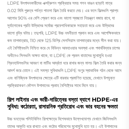
LDPE উৎপাদনকারীদের এক্সট্রুশন প্রক্রিয়ার সময় গলন ভাঙন ছাড়াই মাত্র
0.02 মিমি পুরুত্ব পর্যন্ত পাতলা ফিল্ম তৈরি করতে দেয়। এর ফলে ফিল্মগুলি প্রাপ্য
আলোর 90% এর বেশি প্রেরণ করে এবং ভালো স্বচ্ছতা নিয়ন্ত্রণ বজায় রাখে, যা
সূর্যালোকের প্রতি উদ্ভিদের সর্বোচ্চ প্রবেশাধিকারকে সহায়তা করে এবং উদ্ভিদের
ভালো বৃদ্ধি ঘটায়। তদুপরি, LDPE উচ্চ নমনীয়তা প্রদান করে এবং আপেক্ষিকভাবে
কম তাপমাত্রায়, 110 থেকে 125 ডিগ্রি সেলসিয়াস তাপমাত্রার মধ্যে সীল করা যায়।
এই বৈশিষ্ট্যগুলি নিশ্চিত করে যে বিভিন্ন আবহাওয়ার অবস্থা এবং পদার্থবিদ্যার চাপের
অধীনেও সিলগুলি অক্ষত থাকে, যা LDPE কে প্রবল বাতাসের মুখোমুখি হওয়া
গ্রিনহাউসগুলির আবরণ বা মাটির আর্দ্রতা ধরে রাখার জন্য মালচ ফিল্ম তৈরি করার জন্য
আদর্শ করে তোলে। এই সমস্ত সুবিধাগুলি LDPE অণুর স্বাভাবিক গঠন থেকে আসে
এবং বাণিজ্যিক উৎপাদনের ক্ষেত্রে এটি বারবার প্রমাণিত হয়েছে, যেখানে উপযুক্ত
প্রক্রিয়াকরণ কৌশল উপাদানের প্রবাহ বৈশিষ্ট্যের সাথে মিলে যায়।
শিল্প লাইনার এবং ভারী-দায়িত্বের বস্তা ব্যাগে HDPE-এর
সুবিধা: কঠোরতা, রাসায়নিক প্রতিরোধ এবং ভার বহনের ক্ষমতা
উচ্চ ঘনত্বের পলিইথিলিন শিল্পক্ষেত্রে বিশেষভাবে উল্লেখযোগ্য যেখানে জিনিসগুলি
তাদের আকৃতি ধরে রাখতে এবং কঠোর পরিবেশের মুখোমুখি হতে হয়। এই উপাদানের