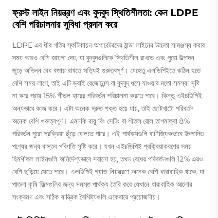
ফ্রস্ট লাইন নিয়ন্ত্রণ এবং বুদবুদ স্থিতিশীলতা: কেন LDPE
বেশি পরিচালনার সুবিধা প্রদান করে
LDPE এর ধীর গতির স্ফটিকায়ন অপারেটরদের ঠান্ডা লাইনের উচ্চতা সামঞ্জস্য করার
সময় আরও বেশি জায়গা দেয়, যা বুদবুদগুলিকে স্থিতিশীল রাখতে এবং পুরো উত্পাদন
জুড়ে অভিন্ন বেধ বজায় রাখতে সত্যিই গুরুত্বপূর্ণ। যেহেতু এলডিপিইতে কঠিন হতে
বেশি সময় লাগে, তাই এটি ড্রাই রেজোনেন্স বা বুদবুদ ধসে যাওয়ার মতো সমস্যা সৃষ্টি
না করে প্রায় 15% শীতল হারের পরিবর্তন পরিচালনা করতে পারে। কিন্তু এইচডিপিই
অন্যভাবে কাজ করে। এটা অনেক দ্রুত শক্ত হয়ে যায়, তাই ছোটখাটো পরিবর্তন
অনেক বেশি গুরুত্বপূর্ণ। এমনকি বায়ু রিং সেটিং বা শীতল রোল তাপমাত্রা 8%
পরিবর্তন পুরো প্রক্রিয়া ছুঁড়ে ফেলতে পারে। এই পার্থক্যগুলি বাণিজ্যিকভাবে উৎপাদিত
পণ্যের জন্য বাস্তব পরিণতি সৃষ্টি করে। যখন এইচডিপিই প্রক্রিয়াকরণের সময়
হিমশীতল লাইনগুলি অনির্দেশ্যভাবে সরানো হয়, তখন বেধের পরিবর্তনগুলি 12% এরও
বেশি ছড়িয়ে যেতে পারে। এলডিপিই গ্যাজ নিয়ন্ত্রণে অনেক বেশি ধারাবাহিক থাকে, যা
পাতলা কৃষি ফিল্মগুলির জন্য সমস্ত পার্থক্য তৈরি করে যেখানে ধারাবাহিক আলোর
সংক্রমণ এবং সঠিক যান্ত্রিক বৈশিষ্ট্যগুলি একেবারে প্রয়োজনীয়।