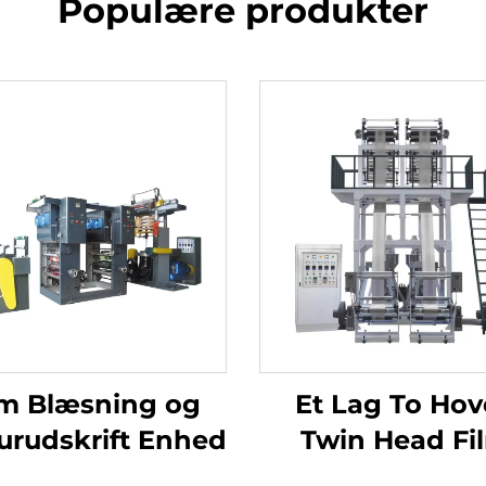
Populære produkter
lm Blæsning og
Et Lag To Ho
urudskrift Enhed
Twin Head Fi
Blæse Maski