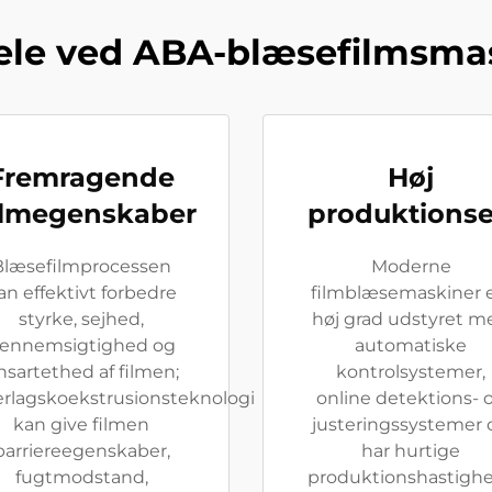
ele ved ABA-blæsefilmsma
Fremragende
Høj
ilmegenskaber
produktionsef
Blæsefilmprocessen
Moderne
an effektivt forbedre
filmblæsemaskiner e
styrke, sejhed,
høj grad udstyret m
ennemsigtighed og
automatiske
nsartethed af filmen;
kontrolsystemer,
erlagskoekstrusionsteknologi
online detektions- 
kan give filmen
justeringssystemer 
barriereegenskaber,
har hurtige
fugtmodstand,
produktionshastighe