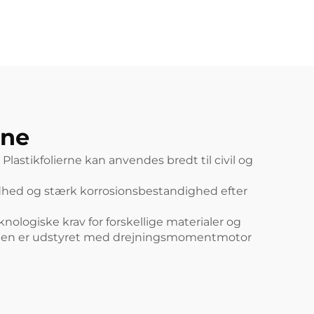
To farver Striped
Blown Plastic PE
Film Ekstruder
Maskine
ine
lastikfolierne kan anvendes bredt til civil og
årdhed og stærk korrosionsbestandighed efter
ologiske krav for forskellige materialer og
ngen er udstyret med drejningsmomentmotor