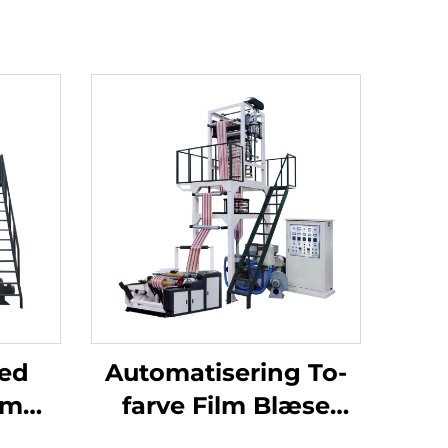
ved
Automatisering To-
lm
farve Film Blæse
ne
Ekstrusionsmaskine