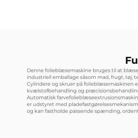
Filmblæsermaskine
Fu
Denne folieblæsemaskine bruges til at blæse f
industriell emballage såsom mad, frugt, tøj, te
Cylindere og skruer på folieblæsemaskinen er
kvælstofbehandling og præcisionsbehandlin
Automatisk farvefolieblæseextrusionsmaskine k
er udstyret med pladefastgørelsesmekanis
og kan fastholde passende spænding, ordentl