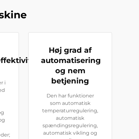
skine
Høj grad af
fektivitet
automatisering
og nem
betjening
r i
ed
Den har funktioner
som automatisk
temperaturregulering,
og
automatisk
og
spændingsregulering,
automatisk vikling og
der;