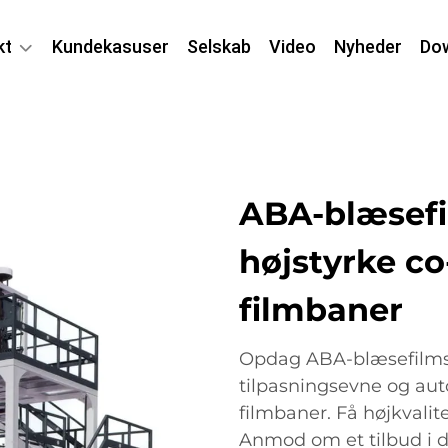
kt
Kundekasuser
Selskab
Video
Nyheder
Do
ABA-blæsefi
højstyrke c
filmbaner
Opdag ABA-blæsefilms
tilpasningsevne og aut
filmbaner. Få højkvalite
Anmod om et tilbud i d