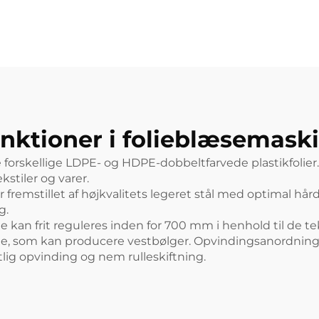
nktioner i folieblæsemask
orskellige LDPE- og HDPE-dobbeltfarvede plastikfolier. P
kstiler og varer.
 fremstillet af højkvalitets legeret stål med optimal h
g.
an frit reguleres inden for 700 mm i henhold til de tekn
me, som kan producere vestbølger. Opvindingsanordni
ig opvinding og nem rulleskiftning.