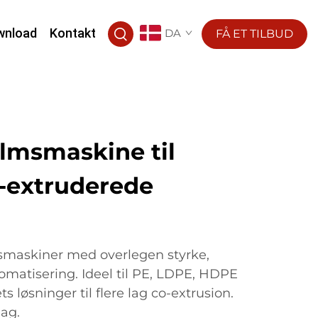
wnload
Kontakt
DA
FÅ ET TILBUD
lmsmaskine til
o-extruderede
maskiner med overlegen styrke,
omatisering. Ideel til PE, LDPE, HDPE
ts løsninger til flere lag co-extrusion.
ag.