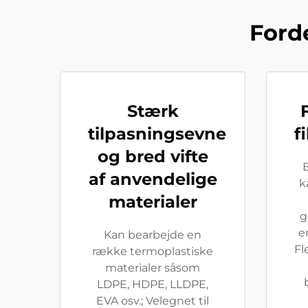
Ford
Stærk
tilpasningsevne
f
og bred vifte
af anvendelige
k
materialer
g
e
Kan bearbejde en
Fl
række termoplastiske
materialer såsom
LDPE, HDPE, LLDPE,
EVA osv.; Velegnet til