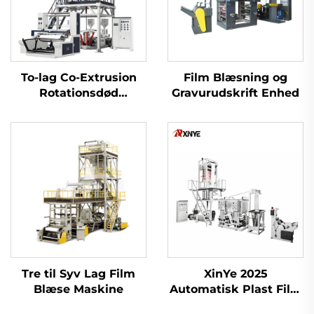
To-lag Co-Extrusion
Film Blæsning og
Rotationsdød
Gravurudskrift Enhed
Filmblæsermaskine
Tre til Syv Lag Film
XinYe 2025
Blæse Maskine
Automatisk Plast Film
Ekstrudering Blown