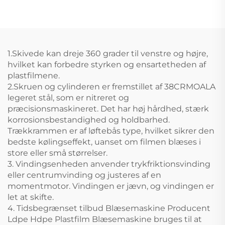
og Offset Tryk
Maskine
1.Skivede kan dreje 360 grader til venstre og højre,
hvilket kan forbedre styrken og ensartetheden af
plastfilmene.
2.Skruen og cylinderen er fremstillet af 38CRMOALA
legeret stål, som er nitreret og
præcisionsmaskineret. Det har høj hårdhed, stærk
korrosionsbestandighed og holdbarhed.
Trækkrammen er af løftebås type, hvilket sikrer den
bedste kølingseffekt, uanset om filmen blæses i
store eller små størrelser.
3. Vindingsenheden anvender trykfriktionsvinding
eller centrumvinding og justeres af en
momentmotor. Vindingen er jævn, og vindingen er
let at skifte.
4. Tidsbegrænset tilbud Blæsemaskine Producent
Ldpe Hdpe Plastfilm Blæsemaskine bruges til at