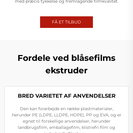
med præcis tykkelse og fremragende filmkvalitet.
FÅ ET TILBUD
Fordele ved blåsefilms
ekstruder
BRED VARIETET AF ANVENDELSER
Den kan forarbejde en række plastmaterialer,
herunder PE (LDPE, LLDPE, HDPE), PP og EVA, og er
egnet til forskellige anvendelser, herunder
landbrugsfilm, emballagefilm, klistrefri film og