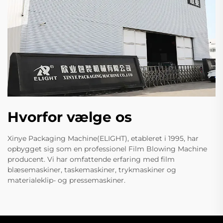
Hvorfor vælge os
Xinye Packaging Machine(ELIGHT), etableret i 1995, har
opbygget sig som en professionel Film Blowing Machine
producent. Vi har omfattende erfaring med film
blæsemaskiner, taskemaskiner, trykmaskiner og
materialeklip- og pressemaskiner.