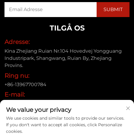
TILGÅ OS
Adresse:
Kina Zhejiang Ruian Nr.104 Hovedvej Yongguang
Industripark, Shangwang, Ruian By, Zhejiang
Provins.
Ring nu:
+86-13967700784
E-mail:
[email protected]
We value your privacy
We use cookies and similar tools to provide our services.
If you don't want to accept all cookies, click Personalize
Copyright © 2025 Ruian Xinye Packaging Machine Co.,Ltd |
cookies.
Privatlivspolitik