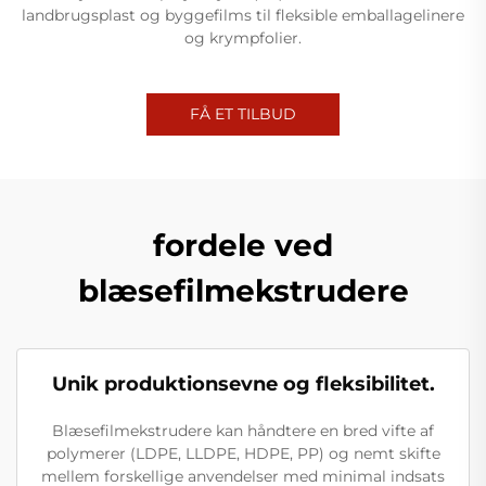
landbrugsplast og byggefilms til fleksible emballagelinere
og krympfolier.
FÅ ET TILBUD
fordele ved
blæsefilmekstrudere
Unik produktionsevne og fleksibilitet.
Blæsefilmekstrudere kan håndtere en bred vifte af
polymerer (LDPE, LLDPE, HDPE, PP) og nemt skifte
mellem forskellige anvendelser med minimal indsats