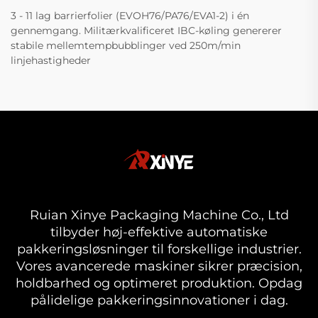
3 - 11 lag barrierfolier (EVOH76/PA76/EVA1-2) i én
gennemgang. Militærkvalificeret IBC-køling genererer
stabile mellemtempbubblinger ved 250m/min
linjehastigheder
Ruian Xinye Packaging Machine Co., Ltd
tilbyder høj-effektive automatiske
pakkeringsløsninger til forskellige industrier.
Vores avancerede maskiner sikrer præcision,
holdbarhed og optimeret produktion. Opdag
pålidelige pakkeringsinnovationer i dag.