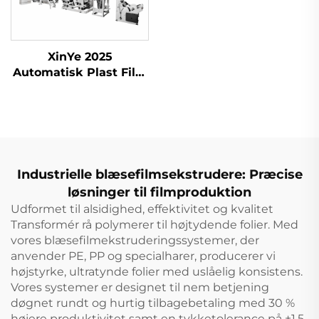
XinYe 2025
Automatisk Plast Film
Ekstrudering Blown
og Offset Tryk
Maskine
Industrielle blæsefilmsekstrudere: Præcise
løsninger til filmproduktion
Udformet til alsidighed, effektivitet og kvalitet
Transformér rå polymerer til højtydende folier. Med
vores blæsefilmekstruderingssystemer, der
anvender PE, PP og specialharer, producerer vi
højstyrke, ultratynde folier med uslåelig konsistens.
Vores systemer er designet til nem betjening
døgnet rundt og hurtig tilbagebetaling med 30 %
højere produktivitet samt en tykketolerance på ±1,5