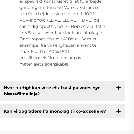
er specifikt konstrueret til at forarbejde
genbrugsmaterialer! Vores ekstrudere
kan forarbejde resin med op til 100 %
PCR-indhold (LDPE, LLDPE, HDPE) og
samtidig opretholde: > - Boblestabilitet >
- ≤5 % diset overflade for klare filmlag > -
Dart impact styrke ≥400g > - Som et
eksempel fra virkeligheden anvendte
Pack Eco Ltd. 40 % PCR i
detailhandelsfilm uden at påvirke
materialets egenskaber.
Hvor hurtigt kan vi se et afkast på vores nye
blæsefilmelinje?
Kan vi opgradere fra monolag til co-ex senere?