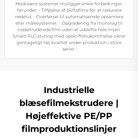
Modulære systemer muliggør enkle forbedringer,
herunder: - Tilføjelse af skiftefiltre for at reducere
nedetid. - Overførsel til automatiserede opsamlere
eller målesystemer. - Opgradering fra monolag til
coekstruderede film uden at udskifte hele linjen.
Smart PLC-styring med opskriftshukommelse sikrer
gentageligt høj kvalitet under produktion i store
serier.
Industrielle
blæsefilmekstrudere |
Højeffektive PE/PP
filmproduktionslinjer