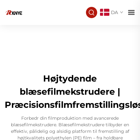
DA
Højtydende
blæsefilmekstrudere |
Præcisionsfilmfremstillingslø
Forbedr din filmproduktion med avancerede
blæsefilmekstrudere. Blæsefilmekstrudere tilbyder en
effektiv, pålidelig og alsidig platform til fremstilling af
højtkvalitets polyethylen (PE) film – fra holdbare