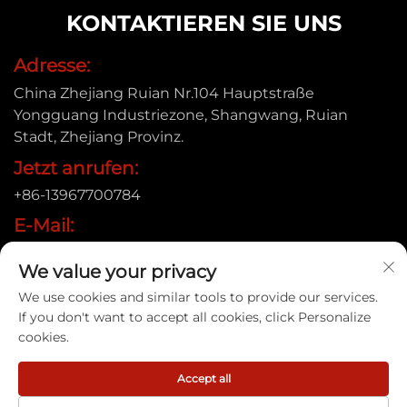
KONTAKTIEREN SIE UNS
Adresse:
China Zhejiang Ruian Nr.104 Hauptstraße
Yongguang Industriezone, Shangwang, Ruian
Stadt, Zhejiang Provinz.
Jetzt anrufen:
+86-13967700784
E-Mail:
[email protected]
We value your privacy
We use cookies and similar tools to provide our services.
If you don't want to accept all cookies, click Personalize
Urheberrecht © 2025 Ruian Xinye Packaging Machine
cookies.
Co.,Ltd |
Datenschutzrichtlinie
Accept all