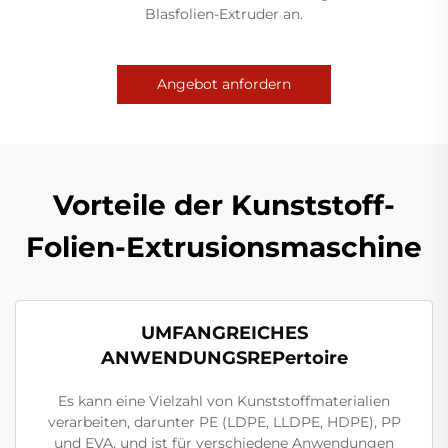
Blasfolien-Extruder an.
Angebot anfordern
Vorteile der Kunststoff-
Folien-Extrusionsmaschine
UMFANGREICHES
ANWENDUNGSREPertoire
Es kann eine Vielzahl von Kunststoffmaterialien
verarbeiten, darunter PE (LDPE, LLDPE, HDPE), PP
und EVA, und ist für verschiedene Anwendungen