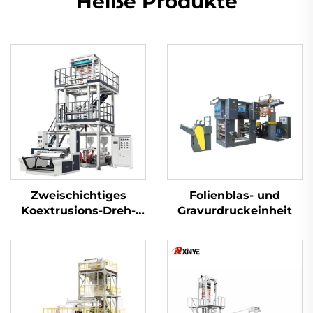
Heiße Produkte
Zweischichtiges
Folienblas- und
Koextrusions-Dreh-
Gravurdruckeinheit
Düsenkopf-
Folienblasanlagen-Set