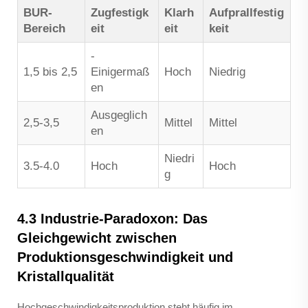
BUR-
Zugfestigk
Klarh
Aufprallfestig
Bereich
eit
eit
keit
-
1,5 bis 2,5
Einigermaß
Hoch
Niedrig
en
Ausgeglich
2,5-3,5
Mittel
Mittel
en
Niedri
3.5-4.0
Hoch
Hoch
g
4.3 Industrie-Paradoxon: Das
Gleichgewicht zwischen
Produktionsgeschwindigkeit und
Kristallqualität
Hochgeschwindigkeitsproduktion steht häufig im