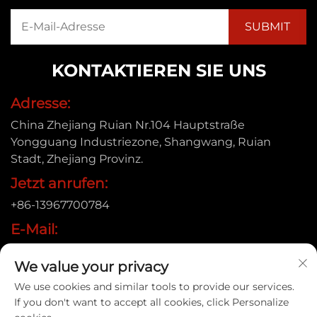
KONTAKTIEREN SIE UNS
Adresse:
China Zhejiang Ruian Nr.104 Hauptstraße
Yongguang Industriezone, Shangwang, Ruian
Stadt, Zhejiang Provinz.
Jetzt anrufen:
+86-13967700784
E-Mail:
[email protected]
We value your privacy
We use cookies and similar tools to provide our services.
If you don't want to accept all cookies, click Personalize
Urheberrecht © 2025 Ruian Xinye Packaging Machine