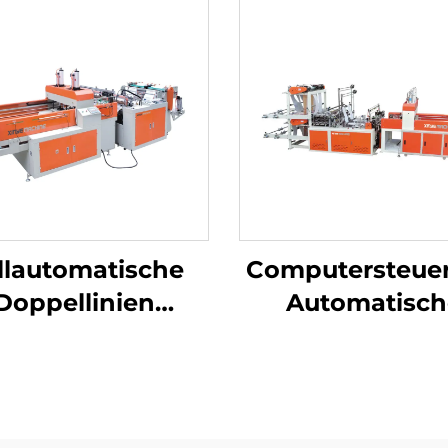
llautomatische
Computersteue
Doppellinien
Automatisch
hine
geschwindigkeitsmaschine
Locherplastik 
 die Herstellung
LDPE-
 Plastik-T-Shirt-
Taschenmasch
Beuteln