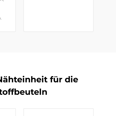
0
.
ähteinheit für die
toffbeuteln