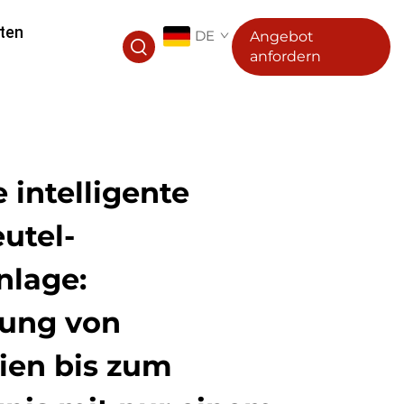
ten
DE
Angebot
anfordern
 intelligente
utel-
nlage:
sung von
ien bis zum