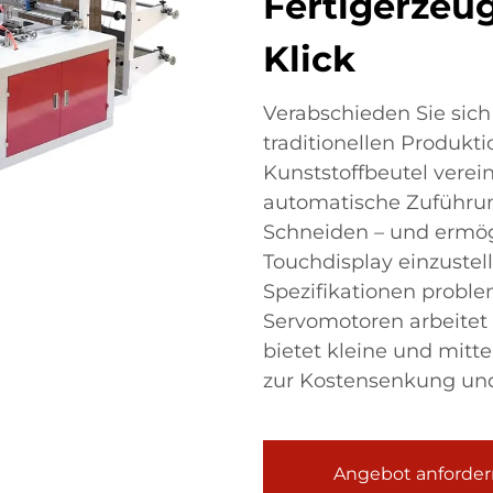
Fertigerzeu
Klick
Verabschieden Sie sic
traditionellen Produkt
Kunststoffbeutel verein
automatische Zuführun
Schneiden – und ermög
Touchdisplay einzustel
Spezifikationen proble
Servomotoren arbeitet 
bietet kleine und mitte
zur Kostensenkung und 
Angebot anforder