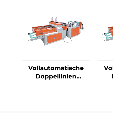
Vollautomatische
Vo
Doppellinien
Hochgeschwindigkeitsmasc
Hoch
für die Herstellung
für
von Plastik-T-Shirt-
von
Beuteln