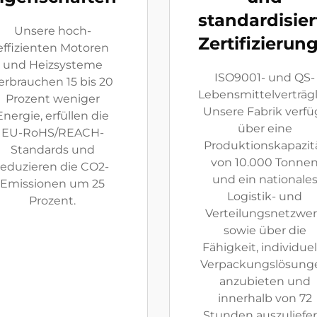
standardisier
Unsere hoch-
Zertifizierun
effizienten Motoren
und Heizsysteme
ISO9001- und QS-
erbrauchen 15 bis 20
Lebensmittelverträgl
Prozent weniger
Unsere Fabrik verfü
Energie, erfüllen die
über eine
EU-RoHS/REACH-
Produktionskapazit
Standards und
von 10.000 Tonne
reduzieren die CO2-
und ein nationale
Emissionen um 25
Logistik- und
Prozent.
Verteilungsnetzwe
sowie über die
Fähigkeit, individuel
Verpackungslösung
anzubieten und
innerhalb von 72
Stunden auszuliefer