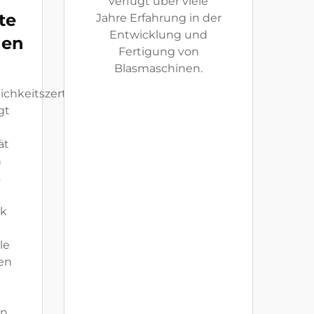
verfügt über viele
te
Jahre Erfahrung in der
Entwicklung und
gen
Fertigung von
Blasmaschinen.
ichkeitszertifizierungen.
gt
ät
n
s
rk
le
en
n,