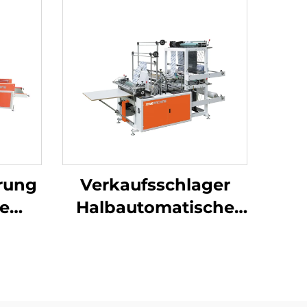
rung
Verkaufsschlager
e
Halbautomatische
HDPE
Plastiktütenmaschine
Einkaufstaschenmaschine
ine
Polythen-
Tütenmaschine