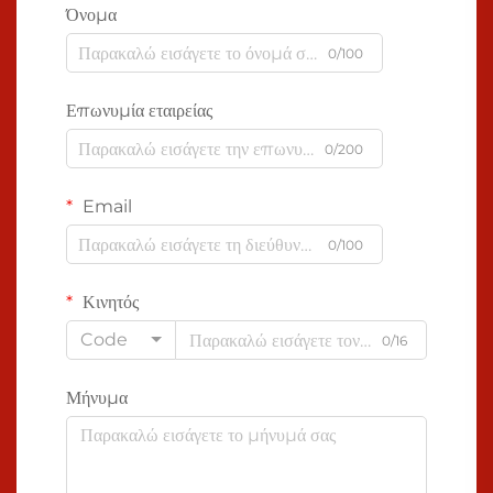
Όνομα
0/100
Επωνυμία εταιρείας
0/200
Email
0/100
Κινητός
Code
0/16
Μήνυμα