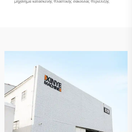
μηχάνημα κατασκευής πλαστικής σακούλας περιέλιξης