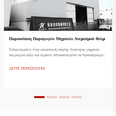
Παρουσίαση Παραγωγών Μηχανών Ανεμισμού Φιλμ
Ειδικευόμαστε στην κατασκευή υψηλής ποιότητας μηχανών
ανεμισμού φιλμ και είμαστε αποφασισμένοι να προσφέρουμε
καινοτόμες λύσεις για τη βιομηχανία πλαστικής συσκευασίας.
Οι μηχανές ανεμισμού φιλμ μας χρησιμοποιούν προηγμένη
ΔΕΙΤΕ ΠΕΡΙΣΣΟΤΕΡΑ
τεχνολογία, είναι υψίστης αποδοτικότητας, οικονομικές και
σταθερές, και είναι προσαρμοσμένες για την παραγωγή
διάφορων πλαστικών φιλμ.