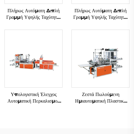
Πλήρως Αυτόματη Διπλή
Πλήρως Αυτόματη Διπλή
Γραμμή Υψηλής Ταχύτητας
Γραμμή Υψηλής Ταχύτητας
Μηχανή Κατασκευής Σακιών
Μηχανή Κατασκευής Σακιών
από Πλαστικά με Εικόνα T-
από Πλαστικά με Εικόνα T-
shirt
shirt
Υπολογιστική Έλεγχος
Ζεστά Πωλούμενη
Αυτοματική Περκαλισμού
Ημιαυτοματική Πλαστική
Πλαστική HDPE LDPE
Τσαντ Φτιάχνουσα Μηχανή
Τσαντ Μηχανή
Αγορά Τσαντ Μηχανή
Polythene Τσαντ
Φτιάχνουσα Μηχανή