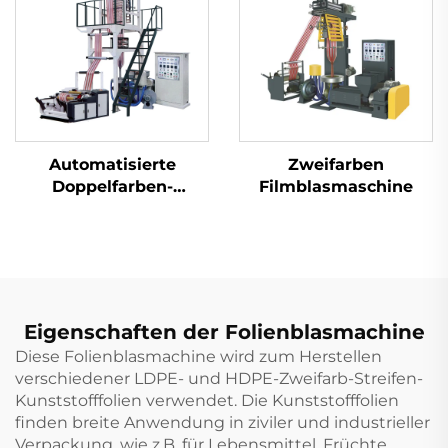
Automatisierte
Zweifarben
Doppelfarben-
Filmblasmaschine
Filmblass-
Extrusionsmaschine
Zwei Farben gestreift
geblasene Kunststoff
PE Film Extruder
Maschine
Eigenschaften der Folienblasmachine
Diese Folienblasmachine wird zum Herstellen
verschiedener LDPE- und HDPE-Zweifarb-Streifen-
Kunststofffolien verwendet. Die Kunststofffolien
finden breite Anwendung in ziviler und industrieller
Verpackung, wie z.B. für Lebensmittel, Früchte,