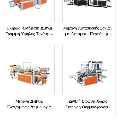
Πλήρως Αυτόματη Διπλή
Μηχανή Κατασκευής Σακιών
Γραμμή Υψηλής Ταχύτητας
με Αυτόματο Περφόρημα
Μηχανή Κατασκευής Σακιών
υπό Ελέγχο Υπολογιστή
από Πλαστικά με Εικόνα T-
shirt
Μηχανή Διπλής
Διπλή Στρώση Χωρίς
Ελεγχόμενης Δημιουργίας
Εκτείνση Θερμοσφράγιση
Σακιών για Σάκουε και Πλάιν
Ψυγμένη Εντομοβολιά