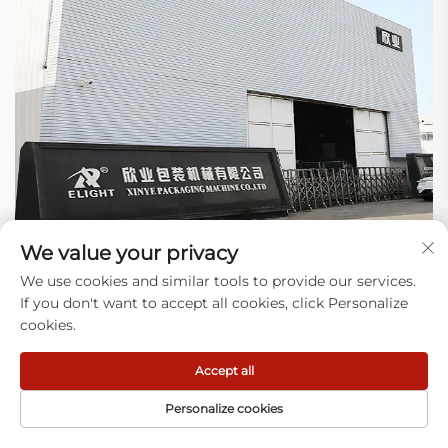
We value your privacy
Γιατί να μας επιλέξετε
We use cookies and similar tools to provide our services.
If you don't want to accept all cookies, click Personalize
1) Εμπειρογνωμοσύνη: Εστιάζουμε στην κατασκευή εξοπλισμού για
cookies.
πλαστικές σακούλες και στην επίλυση πραγματικών προβλημάτων
στη γραμμή παραγωγής σας (εμπλοκές, απόβλητα) για χιλιάδες
Accept all
εφαρμογές.
2) Νεότερη Τεχνολογία: Η σχεδίασή μας καλύπτει πολλά χρόνια,
Personalize cookies
κάνουμε βελτιώσεις κάθε χρόνο, προχωρώντας στον έλεγχο, σε πιο
ανθεκτικά εξαρτήματα και σε λιγότερες διακοπές. Ο εξοπλισμός μας