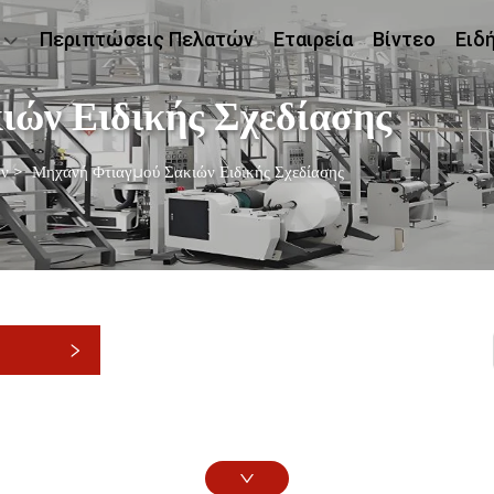
Περιπτώσεις Πελατών
Εταιρεία
Βίντεο
Ειδ
ών Ειδικής Σχεδίασης
ών
>
Μηχανή Φτιαγμού Σακιών Ειδικής Σχεδίασης