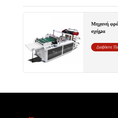
Μηχανή φρά
σχήμα
Διαβάστε Π