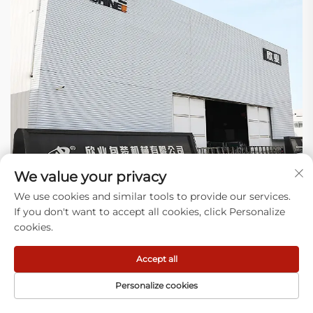
We value your privacy
We use cookies and similar tools to provide our services.
If you don't want to accept all cookies, click Personalize
Γιατί να μας επιλέξετε
cookies.
1) Εμπειρογνωμοσύνη: Εστιάζουμε στην κατασκευή εξοπλισμού για
Accept all
πλαστικές σακούλες και στην επίλυση πραγματικών προβλημάτων
στη γραμμή παραγωγής σας (εμπλοκές, απόβλητα) για χιλιάδες
Personalize cookies
εφαρμογές.
2) Νεότερη Τεχνολογία: Η σχεδίασή μας καλύπτει πολλά χρόνια,