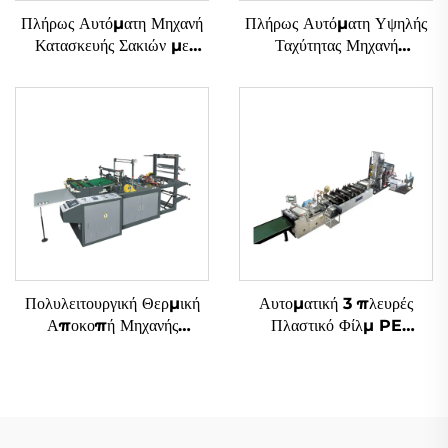
Πλήρως Αυτόματη Μηχανή
Πλήρως Αυτόματη Υψηλής
Κατασκευής Σακιών με
Ταχύτητας Μηχανή
Μαλακά Επιχειρήματα
Κατασκευής Σακιών με
Ανάμεσα Καταδύτη
Πολυλειτουργική Θερμική
Αυτοματική 3 πλευρές
Αποκοπή Μηχανής
Πλαστικό Φίλμ PE
Δημιουργίας Σακιών με
Αεροστικό Φιλμ Σάκου
Υπολογιστή
Φτιάχνουσα Μηχανή