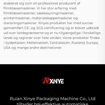
etableret sig som en professionel producent af
filmblæsemaskiner. Vi har stor erfaring med
filmblæsemaskiner, sækkesyningmaskiner,
printermaskiner, materialekappemaskiner og
stansningsmaskiner. Xinyes produkter har med succes
gennemført CE- og SGS-certificering og er blevet udbredt
ud over landegrænserne og er nu tilgængelige i forskellige
lande og regioner over hele verden. Vores produkter findes
i Sydøstasien, Mellemøsten, Centralasien, Rusland, Europa,
USA og mange andre destinationer.
Ruian Xinye Packaging Machine Co., Ltd
tilbyder høj-effektive automatiske