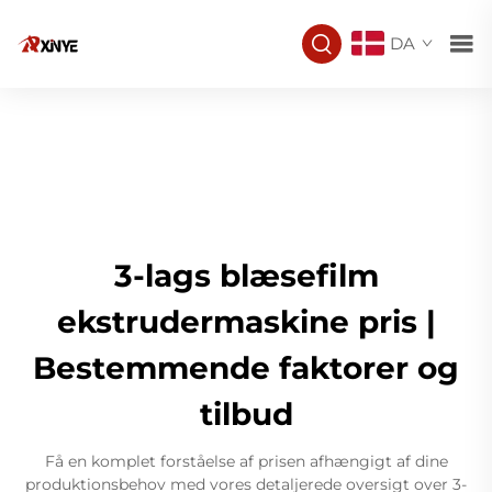
DA
3-lags blæsefilm
ekstrudermaskine pris |
Bestemmende faktorer og
tilbud
Få en komplet forståelse af prisen afhængigt af dine
produktionsbehov med vores detaljerede oversigt over 3-