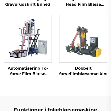
Gravurudskrift Enhed
Head Film Blæse
Maskine
Automatisering To-
Dobbelt
farve Film Blæse
farvefilmblæsemaskine
Ekstrusionsmaskine
To farver Striped
Blown Plastic PE Film
Ekstruder Maskine
Funktioner i folieblæsemaskine