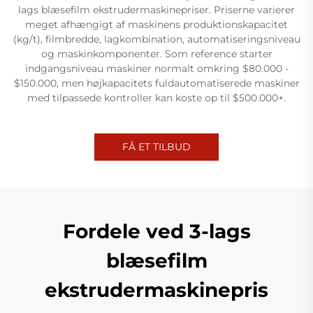
lags blæsefilm ekstrudermaskinepriser. Priserne varierer
meget afhængigt af maskinens produktionskapacitet
(kg/t), filmbredde, lagkombination, automatiseringsniveau
og maskinkomponenter. Som reference starter
indgangsniveau maskiner normalt omkring $80.000 -
$150.000, men højkapacitets fuldautomatiserede maskiner
med tilpassede kontroller kan koste op til $500.000+.
FÅ ET TILBUD
Fordele ved 3-lags
blæsefilm
ekstrudermaskinepris