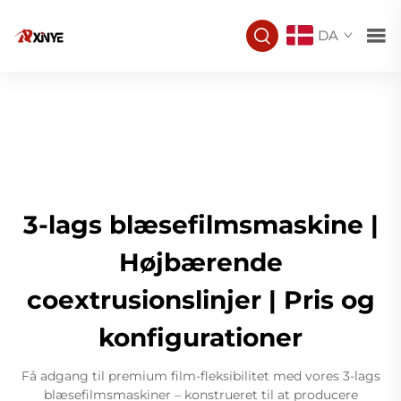
DA
3-lags blæsefilmsmaskine |
Højbærende
coextrusionslinjer | Pris og
konfigurationer
Få adgang til premium film-fleksibilitet med vores 3-lags
blæsefilmsmaskiner – konstrueret til at producere