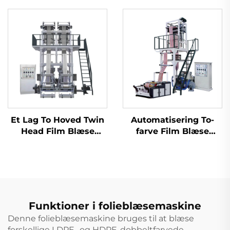
Filmblæsermaskine
Et Lag To Hoved Twin
Automatisering To-
Head Film Blæse
farve Film Blæse
Maskine
Ekstrusionsmaskine
To farver Striped
Blown Plastic PE Film
Ekstruder Maskine
Funktioner i folieblæsemaskine
Denne folieblæsemaskine bruges til at blæse
forskellige LDPE- og HDPE-dobbeltfarvede