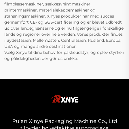
filmblæsemaskiner, sækkesyningmaskiner,
printermaskiner, materialekappemaskiner og
stansningsmaskiner. Xinyes produkter har med succes
gennemført CE- og SGS-certificering og er blevet udbredt
ud over landegrænserne og er nu tilgængelige i forskellige
lande og regioner over hele verden. Vores produkter findes
i Sydøstasien, Mellemøsten, Centralasien, Rusland, Europa,
USA og mange andre destinationer.
Vælg Xinye til dine behov for pakkeudstyr, og oplev styrken
og pålideligheden der gør os unikke.
Ruian Xinye Packaging Machine Co., Ltd
tilbyder høj-effektive automatiske