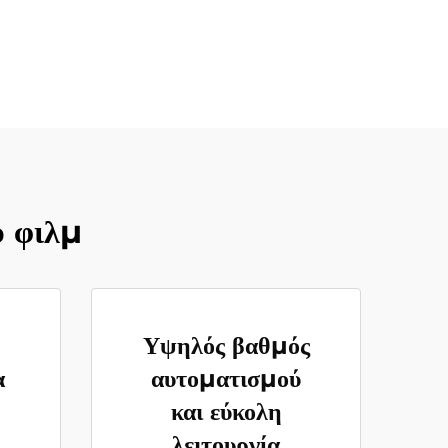
ύ φιλμ
Υψηλός βαθμός
α
αυτοματισμού
και εύκολη
λειτουργία