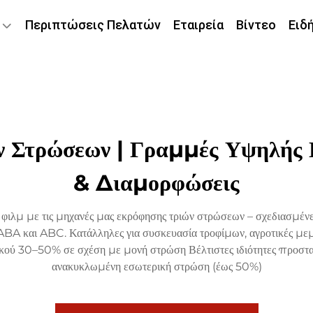
Περιπτώσεις Πελατών
Εταιρεία
Βίντεο
Ειδ
 Στρώσεων | Γραμμές Υψηλής 
& Διαμορφώσεις
λμ με τις μηχανές μας εκρόφησης τριών στρώσεων – σχεδιασμένες
A και ABC. Κατάλληλες για συσκευασία τροφίμων, αγροτικές μεμβρ
ού 30–50% σε σχέση με μονή στρώση Βέλτιστες ιδιότητες προστασί
ανακυκλωμένη εσωτερική στρώση (έως 50%)