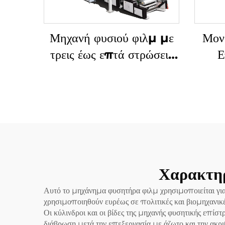
Μηχανή φυσιού φιλμ με
Μον
τρεις έως επτά στρώσεις
Ε
συν-εξώδους με
Μεθ
περιστροφή
Χαρακτηρ
Αυτό το μηχάνημα φυσητήρα φιλμ χρησιμοποιείται γ
χρησιμοποιηθούν ευρέως σε πολιτικές και βιομηχανικ
Οι κύλινδροι και οι βίδες της μηχανής φυσητικής επί
διάβρωση μετά την επεξεργασία με άζωτο και την ακρ