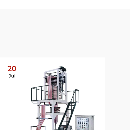
20
2
Jul
Ju