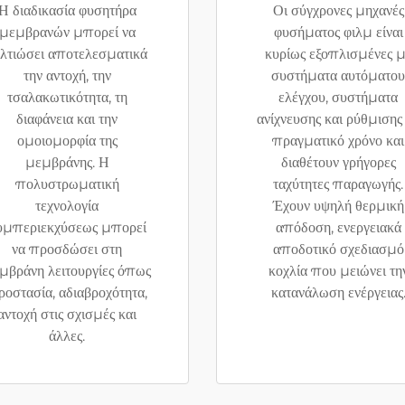
Η διαδικασία φυσητήρα
Οι σύγχρονες μηχανές
μεμβρανών μπορεί να
φυσήματος φιλμ είναι
λτιώσει αποτελεσματικά
κυρίως εξοπλισμένες 
την αντοχή, την
συστήματα αυτόματου
τσαλακωτικότητα, τη
ελέγχου, συστήματα
διαφάνεια και την
ανίχνευσης και ρύθμισης
ομοιομορφία της
πραγματικό χρόνο και
μεμβράνης. Η
διαθέτουν γρήγορες
πολυστρωματική
ταχύτητες παραγωγής.
τεχνολογία
Έχουν υψηλή θερμική
υμπεριεκχύσεως μπορεί
απόδοση, ενεργειακά
να προσδώσει στη
αποδοτικό σχεδιασμό
μβράνη λειτουργίες όπως
κοχλία που μειώνει τη
οστασία, αδιαβροχότητα,
κατανάλωση ενέργειας
αντοχή στις σχισμές και
άλλες.