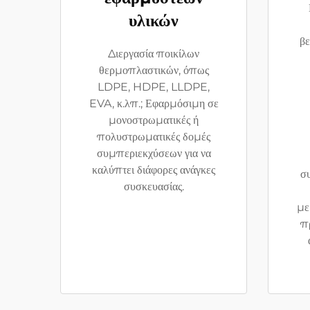
υλικών
βε
Διεργασία ποικίλων
θερμοπλαστικών, όπως
LDPE, HDPE, LLDPE,
EVA, κ.λπ.; Εφαρμόσιμη σε
μονοστρωματικές ή
πολυστρωματικές δομές
συμπεριεκχύσεων για να
καλύπτει διάφορες ανάγκες
σ
συσκευασίας.
με
πρ