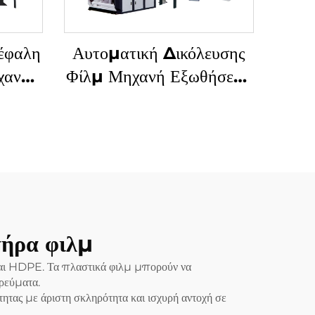
έφαλη
Αυτοματική Δικόλευσης
χανή
Φίλμ Μηχανή Εξωθήσεως
Δύο Χρώματα
Σημειωμένο Φυσιμένο
Πλαστικό Φίλμ PE
Μηχανή Εξωθήσεως
τήρα φιλμ
και HDPE. Τα πλαστικά φιλμ μπορούν να
ρεύματα.
ητας με άριστη σκληρότητα και ισχυρή αντοχή σε