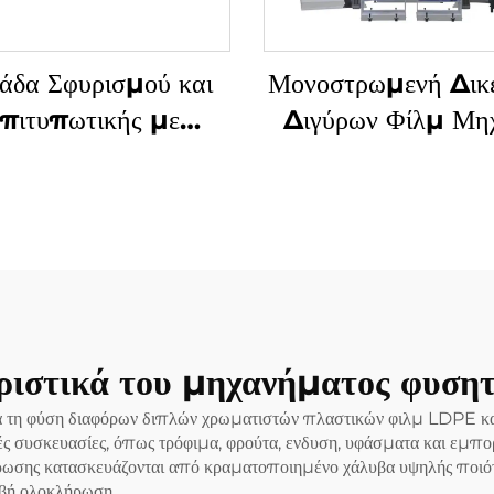
άδα Σφυρισμού και
Μονοστρωμενή Δικ
πιτυπωτικής με
Διγύρων Φίλμ Μη
οδολογία Gravure
Αναδύσεως
ιστικά του μηχανήματος φυση
ια τη φύση διαφόρων διπλών χρωματιστών πλαστικών φιλμ LDPE 
ές συσκευασίες, όπως τρόφιμα, φρούτα, ενδυση, υφάσματα και εμπο
στρωσης κατασκευάζονται από κραματοποιημένο χάλυβα υψηλής ποιότ
ιβή ολοκλήρωση.