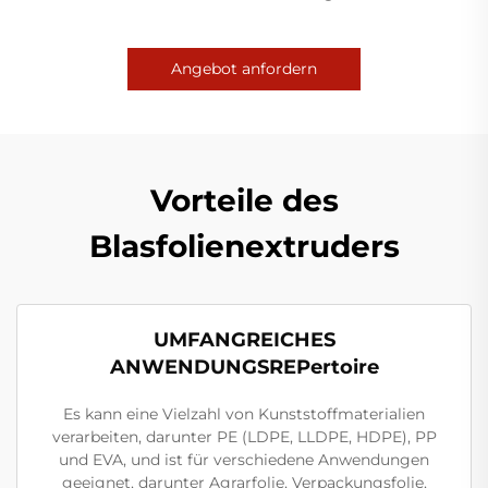
Angebot anfordern
Vorteile des
Blasfolienextruders
UMFANGREICHES
ANWENDUNGSREPertoire
Es kann eine Vielzahl von Kunststoffmaterialien
verarbeiten, darunter PE (LDPE, LLDPE, HDPE), PP
und EVA, und ist für verschiedene Anwendungen
geeignet, darunter Agrarfolie, Verpackungsfolie,