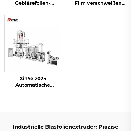
Gebläsefolien-
Film verschweißen
Maschine
und schneiden
Maschine
XinYe 2025
Automatische
Extrusions-Blown-
Film- und Offset-
Druckmaschine für
Kunststoffe
Industrielle Blasfolienextruder: Präzise