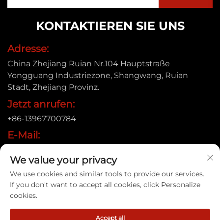
KONTAKTIEREN SIE UNS
Adresse:
China Zhejiang Ruian Nr.104 Hauptstraße
Yongguang Industriezone, Shangwang, Ruian
Stadt, Zhejiang Provinz.
Jetzt anrufen:
+86-13967700784
E-Mail:
[email protected]
We value your privacy
We use cookies and similar tools to provide our services.
If you don't want to accept all cookies, click Personalize
Urheberrecht © 2025 Ruian Xinye Packaging Machine
cookies.
Co.,Ltd |
Datenschutzrichtlinie
Accept all