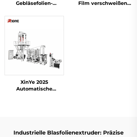
Gebläsefolien-
Film verschweißen
Maschine
und schneiden
Maschine
XinYe 2025
Automatische
Extrusions-Blown-
Film- und Offset-
Druckmaschine für
Kunststoffe
Industrielle Blasfolienextruder: Präzise