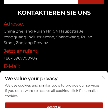
KONTAKTIEREN SIE UNS
Adresse:
China Zhejiang Ruian Nr.104 Hauptstraße
Yongguang Industriezone, Shangwang, Ruian
Stadt, Zhejiang Provinz.
Jetzt anrufen:
+86-13967700784
E-Mail:
[email protected]
We value your privacy
We use cookies and similar tools to provide our services.
If you don't want to accept all cookies, click Personalize
Urheberrecht © 2025 Ruian Xinye Packaging Machine
cookies.
Co.,Ltd |
Datenschutzrichtlinie
Accept all