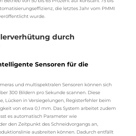
 Betrieb von 50 bis 65 Prozent auf konstant 75 bis
utomatisierungseffizienz, die letztes Jahr vom PMMI
eröffentlicht wurde.
hlerverhütung durch
g
ntelligente Sensoren für die
meras und multispektralen Sensoren können sich
ber 300 Bildern pro Sekunde scannen. Diese
e, Lücken in Versiegelungen, Registerfehler beim
gkeit von etwa 0,1 mm. Das System arbeitet zudem
asst es automatisch Parameter wie
der den Zeitpunkt des Schneidvorgangs an,
oduktionslinie ausbreiten können. Dadurch entfällt