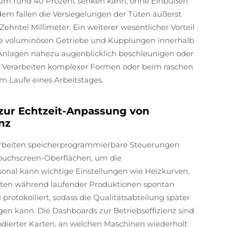
um rund 40 Prozent senken kann, ohne Einbußen
em fallen die Versiegelungen der Tüten äußerst
Zehntel Millimeter. Ein weiterer wesentlicher Vorteil
iese voluminösen Getriebe und Kupplungen innerhalb
Anlagen nahezu augenblicklich beschleunigen oder
m Verarbeiten komplexer Formen oder beim raschen
 Laufe eines Arbeitstages.
zur Echtzeit-Anpassung von
nz
 arbeiten speicherprogrammierbare Steuerungen
ouchscreen-Oberflächen, um die
onal kann wichtige Einstellungen wie Heizkurven,
ten während laufender Produktionen spontan
rotokolliert, sodass die Qualitätsabteilung später
en kann. Die Dashboards zur Betriebseffizienz sind
bkodierter Karten, an welchen Maschinen wiederholt