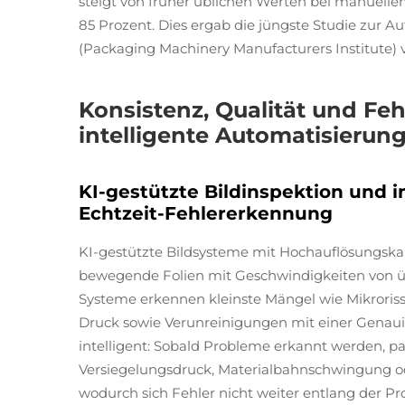
steigt von früher üblichen Werten bei manuellem
85 Prozent. Dies ergab die jüngste Studie zur A
(Packaging Machinery Manufacturers Institute) v
Konsistenz, Qualität und Fe
intelligente Automatisierun
KI-gestützte Bildinspektion und i
Echtzeit-Fehlererkennung
KI-gestützte Bildsysteme mit Hochauflösungska
bewegende Folien mit Geschwindigkeiten von ü
Systeme erkennen kleinste Mängel wie Mikroriss
Druck sowie Verunreinigungen mit einer Genaui
intelligent: Sobald Probleme erkannt werden, p
Versiegelungsdruck, Materialbahnschwingung o
wodurch sich Fehler nicht weiter entlang der Pr