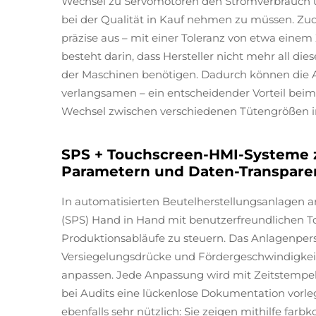
Wechsel zu Servomotoren den Stromverbrauch 
bei der Qualität in Kauf nehmen zu müssen. Zud
präzise aus – mit einer Toleranz von etwa einem 
besteht darin, dass Hersteller nicht mehr all d
der Maschinen benötigen. Dadurch können die 
verlangsamen – ein entscheidender Vorteil bei
Wechsel zwischen verschiedenen Tütengrößen im
SPS + Touchscreen-HMI-Systeme 
Parametern und Daten-Transpare
In automatisierten Beutelherstellungsanlagen
(SPS) Hand in Hand mit benutzerfreundlichen T
Produktionsabläufe zu steuern. Das Anlagenpers
Versiegelungsdrücke und Fördergeschwindigkei
anpassen. Jede Anpassung wird mit Zeitstempel p
bei Audits eine lückenlose Dokumentation vorleg
ebenfalls sehr nützlich: Sie zeigen mithilfe far