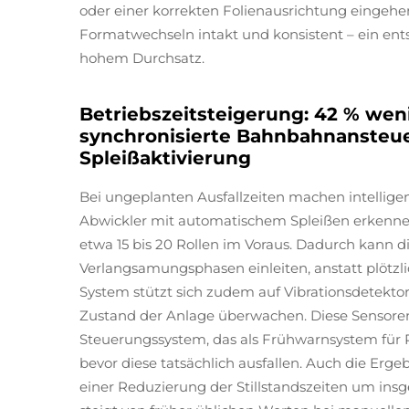
oder einer korrekten Folienausrichtung eingehe
Formatwechseln intakt und konsistent – ein en
hohem Durchsatz.
Betriebszeitsteigerung: 42 % weni
synchronisierte Bahnbahnansteu
Spleißaktivierung
Bei ungeplanten Ausfallzeiten machen intellige
Abwickler mit automatischem Spleißen erkennen,
etwa 15 bis 20 Rollen im Voraus. Dadurch kann 
Verlangsamungsphasen einleiten, anstatt plötzl
System stützt sich zudem auf Vibrationsdetekto
Zustand der Anlage überwachen. Diese Sensore
Steuerungssystem, das als Frühwarnsystem für 
bevor diese tatsächlich ausfallen. Auch die Erge
einer Reduzierung der Stillstandszeiten um insg