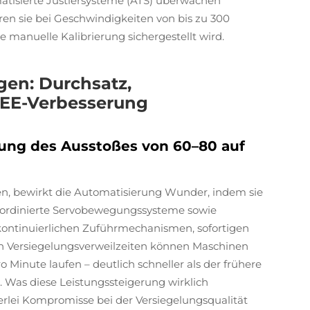
matisierte Justiersysteme (ATS) überwachen
ren sie bei Geschwindigkeiten von bis zu 300
 manuelle Kalibrierung sichergestellt wird.
gen: Durchsatz,
OEE-Verbesserung
rung des Ausstoßes von 60–80 auf
en, bewirkt die Automatisierung Wunder, indem sie
oordinierte Servobewegungssysteme sowie
 kontinuierlichen Zuführmechanismen, sofortigen
Versiegelungsverweilzeiten können Maschinen
Minute laufen – deutlich schneller als der frühere
. Was diese Leistungssteigerung wirklich
inerlei Kompromisse bei der Versiegelungsqualität