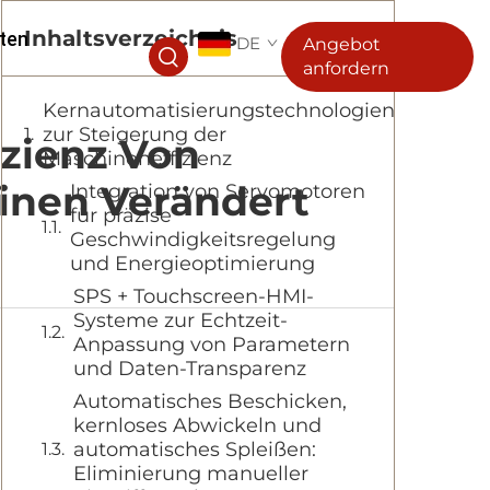
Inhaltsverzeichnis
ten
DE
Angebot
anfordern
Kernautomatisierungstechnologien
zur Steigerung der
izienz Von
Maschineneffizienz
inen Verändert
Integration von Servomotoren
für präzise
Geschwindigkeitsregelung
und Energieoptimierung
SPS + Touchscreen-HMI-
Systeme zur Echtzeit-
Anpassung von Parametern
und Daten-Transparenz
Automatisches Beschicken,
kernloses Abwickeln und
automatisches Spleißen:
Eliminierung manueller