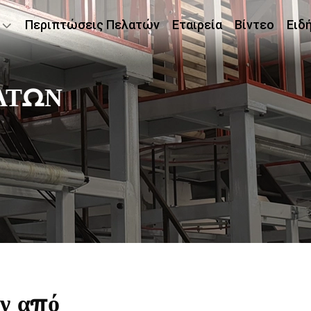
Περιπτώσεις Πελατών
Εταιρεία
Βίντεο
Ειδ
ΑΤΩΝ
ν από