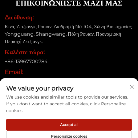
ΕΠΙΚΟΙΝΩΝΗΣΤΕ ΜΑΖΙ ΜΑΣ
Διεύθυνση:
Κινά, Ζετζιανγκ, Ρουιαν, Διαδρομή No.104, Ζώνη Βιομηχανίας
Yongguang, Shangwang, Πόλη Ρουιαν, Προνομιακή
Περιοχή Ζετζιανγκ.
Καλέστε τώρα:
+86-13967700784
Email:
[email protected]
We value your privacy
We use cookies and similar tools to provide our services.
If you don't want to accept all cookies, click Personalize
Δικαιώματα πνευματικής ιδιοκτησίας © 2025 Ruian Xinye
cookies.
Packaging Machine Co., Ltd |
Πολιτική Απορρήτου
Accept all
Personalize cookies