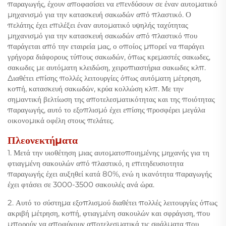
παραγωγής, έχουν αποφασίσει να επενδύσουν σε έναν αυτοματικό
μηχανισμό για την κατασκευή σακωδών από πλαστικό. Ο
πελάτης έχει επιλέξει έναν αυτοματικό υψηλής ταχύτητας
μηχανισμό για την κατασκευή σακωδών από πλαστικό που
παράγεται από την εταιρεία μας, ο οποίος μπορεί να παράγει
γρήγορα διάφορους τύπους σακωδών, όπως κρεμαστές σακωδες,
σακωδες με αυτόματη κλειδώση, χειροπιαστήρια σακωδες κλπ.
Διαθέτει επίσης πολλές λειτουργίες όπως αυτόματη μέτρηση,
κοπή, κατασκευή σακωδών, κρύα κολλώση κλπ. Με την
σημαντική βελτίωση της αποτελεσματικότητας και της ποιότητας
παραγωγής, αυτό το εξοπλισμό έχει επίσης προσφέρει μεγάλα
οικονομικά οφέλη στους πελάτες.
Πλεονεκτήματα
1. Μετά την υιοθέτηση μιας αυτοματοποιημένης μηχανής για τη
φτιαγμένη σακουλών από πλαστικό, η επιτηδευσιοτητα
παραγωγής έχει αυξηθεί κατά 80%, ενώ η ικανότητα παραγωγής
έχει φτάσει σε 3000-3500 σακουλές ανά ώρα.
2. Αυτό το σύστημα εξοπλισμού διαθέτει πολλές λειτουργίες όπως
ακριβή μέτρηση, κοπή, φτιαγμένη σακουλών και σφράγιση, που
μπορούν να αποφύγουν αποτελεσματικά τις σφάλματα που