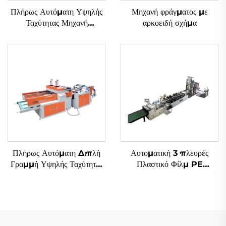
Πλήρως Αυτόματη Υψηλής
Μηχανή φράγματος με
Ταχύτητας Μηχανή
αρκοειδή σχήμα
Κατασκευής Σακιών με
Ανάμεσα Καταδύτη
Πλήρως Αυτόματη Διπλή
Αυτοματική 3 πλευρές
Γραμμή Υψηλής Ταχύτητας
Πλαστικό Φίλμ PE
Μηχανή Κατασκευής Σακιών
Αεροστικό Φιλμ Σάκου
από Πλαστικά με Εικόνα T-
Φτιάχνουσα Μηχανή
shirt