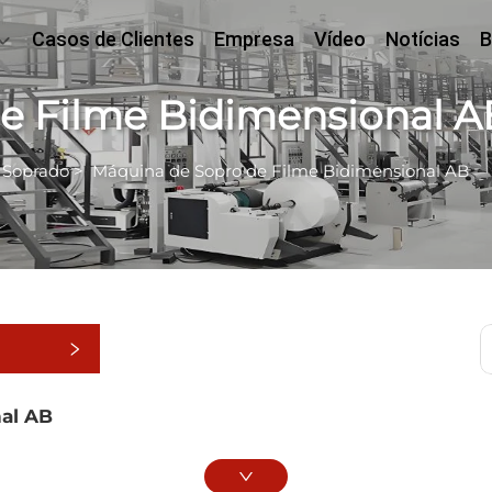
Casos de Clientes
Empresa
Vídeo
Notícias
B
e Filme Bidimensional A
 Soprado
>
Máquina de Sopro de Filme Bidimensional AB
as
al AB