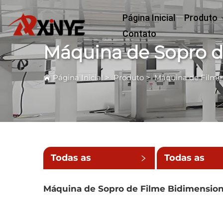
Página Inicial
Produto
Contato
Máquina de Sopro d
Página Inicial
>
Produto
>
Máquina de Filme
Todas as
Todas as
Categorias
Subcategori
Máquina de Sopro de Filme Bidimension