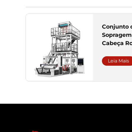
Conjunto 
Sopragem
Cabeça Ro
extrusão 
Leia Mais