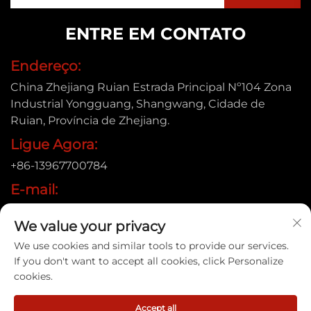
ENTRE EM CONTATO
Endereço:
China Zhejiang Ruian Estrada Principal Nº104 Zona
Industrial Yongguang, Shangwang, Cidade de
Ruian, Província de Zhejiang.
Ligue Agora:
+86-13967700784
E-mail:
[email protected]
We value your privacy
We use cookies and similar tools to provide our services.
If you don't want to accept all cookies, click Personalize
Direitos autorais © 2025 Ruian Xinye Packaging Machine
cookies.
Co., Ltd |
Política de Privacidade
Accept all