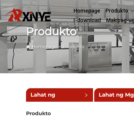
Homepage
Produkto
I-download
Makipag-u
Produkto
Homepage
>
Produkto
Lahat ng
Lahat ng M
Kategorya
Maliit na
Produkto
Kategorya