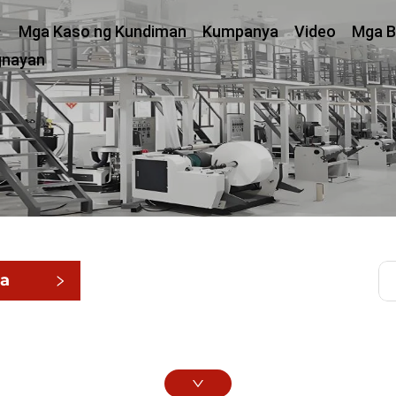
Mga Kaso ng Kundiman
Kumpanya
Video
Mga B
gnayan
ga