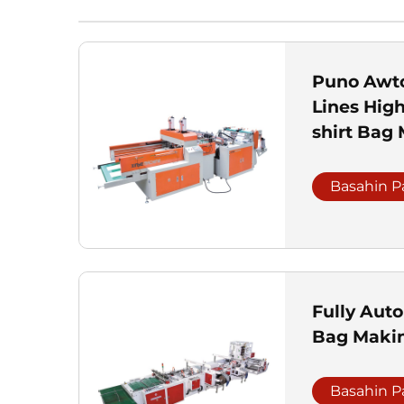
Puno Awt
Lines High
shirt Bag
Basahin P
Fully Aut
Bag Maki
Basahin P