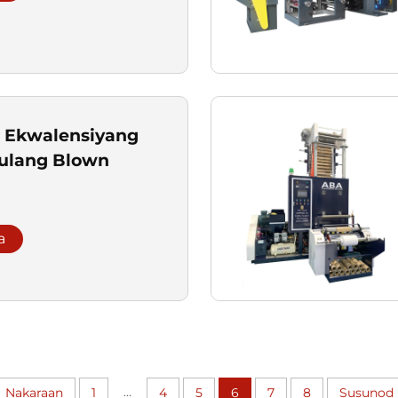
 Ekwalensiyang
kulang Blown
a
...
Nakaraan
1
4
5
6
7
8
Susunod