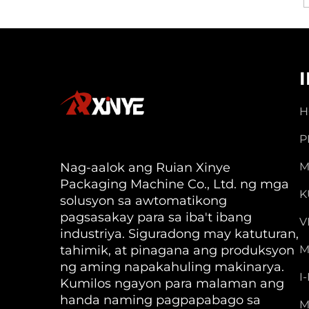
H
P
Nag-aalok ang Ruian Xinye
M
Packaging Machine Co., Ltd. ng mga
K
solusyon sa awtomatikong
pagsasakay para sa iba't ibang
V
industriya. Siguradong may katuturan,
tahimik, at pinagana ang produksyon
M
ng aming napakahuling makinarya.
I
Kumilos ngayon para malaman ang
handa naming pagpapabago sa
M