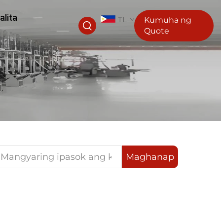
alita
TL
Kumuha ng
Quote
Maghanap