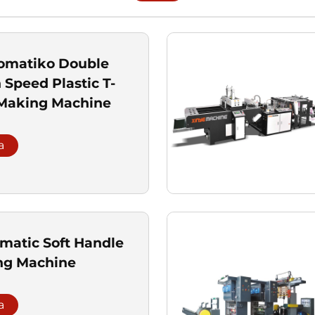
omatiko Double
 Speed Plastic T-
 Making Machine
a
omatic Soft Handle
ng Machine
a