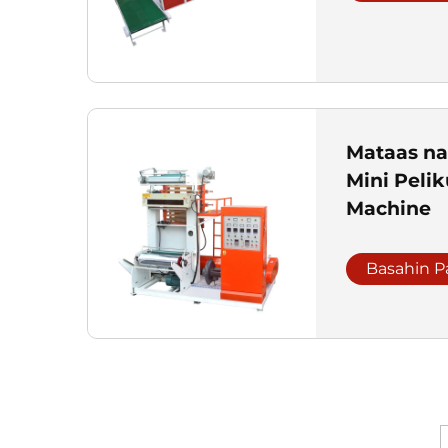
Mataas na
Mini Peli
Machine
Basahin P