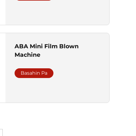
ABA Mini Film Blown
Machine
Basahin Pa