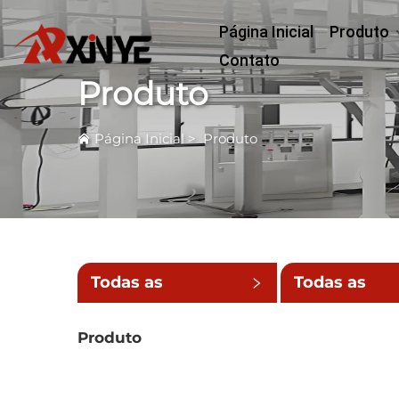
Página Inicial
Produto
Contato
Produto
Página Inicial
>
Produto
Todas as
Todas as
Categorias
Subcategori
Produto