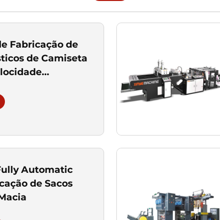
e Fabricação de
sticos de Camiseta
elocidade
te Automática em
ha
ully Automatic
icação de Sacos
Macia