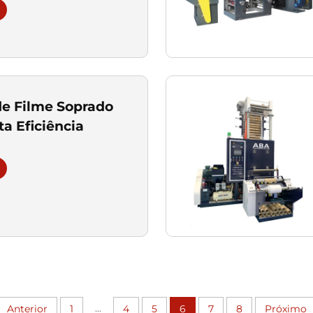
e Filme Soprado
ta Eficiência
...
Anterior
1
4
5
6
7
8
Próximo