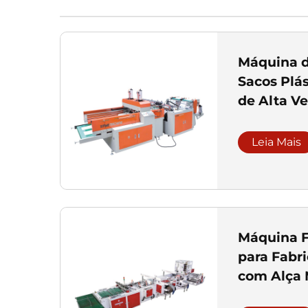
Máquina d
Sacos Plá
de Alta V
Totalmen
Dupla Lin
Leia Mais
Máquina F
para Fabr
com Alça 