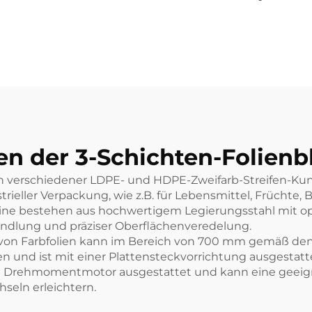
Zwillingsschäd
Filmblasmasch
en der 3-Schichten-Folien
 verschiedener LDPE- und HDPE-Zweifarb-Streifen-Kunst
rieller Verpackung, wie z.B. für Lebensmittel, Früchte, 
ne bestehen aus hochwertigem Legierungsstahl mit opt
andlung und präziser Oberflächenveredelung.
von Farbfolien kann im Bereich von 700 mm gemäß de
en und ist mit einer Plattensteckvorrichtung ausgestatt
em Drehmomentmotor ausgestattet und kann eine geeig
eln erleichtern.