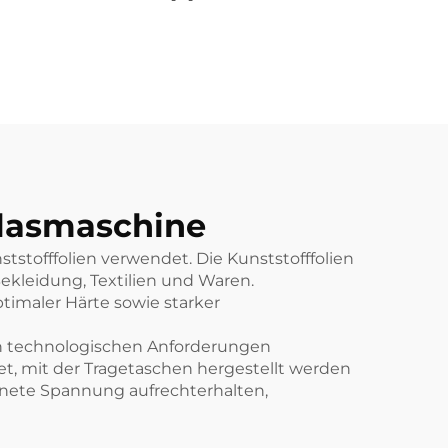
el-
Filmblass-
ine
Extrusionsmaschine
Zwei Farben gestreift
geblasene Kunststoff
PE Film Extruder
Maschine
blasmaschine
stofffolien verwendet. Die Kunststofffolien
Bekleidung, Textilien und Waren.
imaler Härte sowie starker
n technologischen Anforderungen
et, mit der Tragetaschen hergestellt werden
nete Spannung aufrechterhalten,