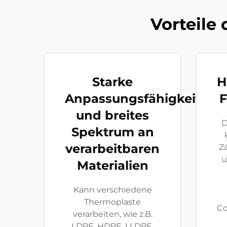
Vorteile
Starke
H
Anpassungsfähigkeit
F
und breites
D
Spektrum an
verarbeitbaren
Z
u
Materialien
Kann verschiedene
Thermoplaste
Co
verarbeiten, wie z.B.
LDPE, HDPE, LLDPE,