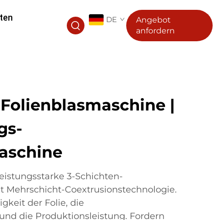
ten
DE
Angebot
anfordern
-Folienblasmaschine |
gs-
aschine
eistungsstarke 3-Schichten-
t Mehrschicht-Coextrusionstechnologie.
gkeit der Folie, die
und die Produktionsleistung. Fordern