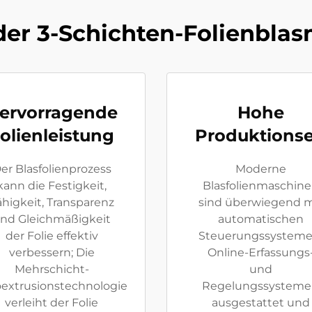
 der 3-Schichten-Folienbla
ervorragende
Hohe
olienleistung
Produktionse
er Blasfolienprozess
Moderne
kann die Festigkeit,
Blasfolienmaschin
ähigkeit, Transparenz
sind überwiegend m
nd Gleichmäßigkeit
automatischen
der Folie effektiv
Steuerungssysteme
verbessern; Die
Online-Erfassungs
Mehrschicht-
und
extrusionstechnologie
Regelungssystem
verleiht der Folie
ausgestattet und