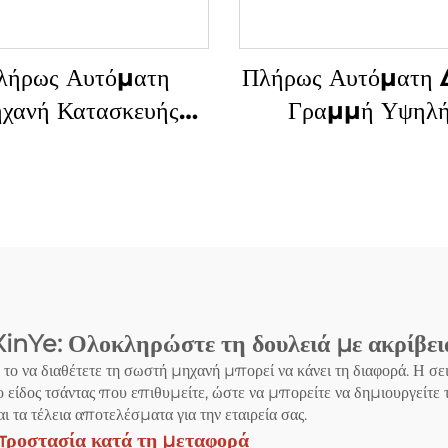
λήρως Αυτόματη
Πλήρως Αυτόματη 
χανή Κατασκευής
Γραμμή Υψηλή
ών για Πλαστικά Τ-
Ταχύτητας Μηχα
ρέματα με Διπλές
Κατασκευής Σακιώ
μές και Υπερυψηλή
Πλαστικά με Εικόν
Ταχύτητα
shirt
nYe: Ολοκληρώστε τη δουλειά με ακρίβεια 
 το να διαθέτετε τη σωστή μηχανή μπορεί να κάνει τη διαφορά. Η σ
το είδος τσάντας που επιθυμείτε, ώστε να μπορείτε να δημιουργείτε
ι τα τέλεια αποτελέσματα για την εταιρεία σας.
 προστασία κατά τη μεταφορά