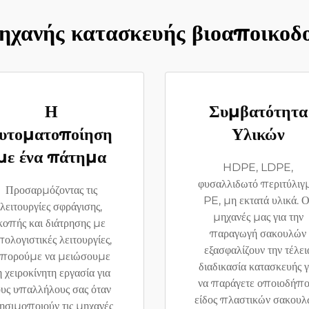
ηχανής κατασκευής βιοαποικο
Η
Συμβατότητα
υτοματοποίηση
Υλικών
με ένα πάτημα
HDPE, LDPE,
φυσαλλιδωτό περιτύλιγ
Προσαρμόζοντας τις
PE, μη εκτατά υλικά. Ο
λειτουργίες σφράγισης,
μηχανές μας για την
κοπής και διάτρησης με
παραγωγή σακουλών
ολογιστικές λειτουργίες,
εξασφαλίζουν την τέλει
πορούμε να μειώσουμε
διαδικασία κατασκευής γ
η χειροκίνητη εργασία για
να παράγετε οποιοδήπο
ους υπαλλήλους σας όταν
είδος πλαστικών σακουλ
ησιμοποιούν τις μηχανές