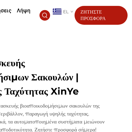
ήσεις
Λήψη
EL
ΖΗΤΗΣΤΕ
ΠΡΟΣΦΟΡΑ
κευής
ήσιμων Σακουλών |
ς Ταχύτητας XinYe
ατασκευής βιοαποικοδομήσιμων σακουλών της
περιβάλλον, παραγωγή υψηλής ταχύτητας.
κά, τα αυτοματοποιημένα συστήματα μειώνουν
ν αποδοτικότητα. Ζητήστε προσφορά σήμερα!