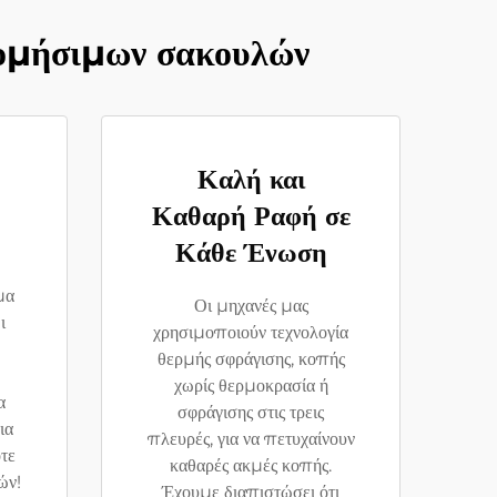
δομήσιμων σακουλών
Καλή και
Καθαρή Ραφή σε
Κάθε Ένωση
μα
Οι μηχανές μας
ι
χρησιμοποιούν τεχνολογία
θερμής σφράγισης, κοπής
χωρίς θερμοκρασία ή
α
σφράγισης στις τρεις
ια
πλευρές, για να πετυχαίνουν
τε
καθαρές ακμές κοπής.
ών!
Έχουμε διαπιστώσει ότι