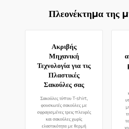
Πλεονέκτημα της μ
Ακριβής
Μηχανική
α
Τεχνολογία για τις
Πλαστικές
Σακούλες σας
Σακούλες τύπου T-shirt,
υπ
φουσκωτές σακούλες με
μ
σφραγισμένες τρεις πλευρές
τ
και σακούλες χωρίς
τ
ελαστικότητα με θερμή
χρ