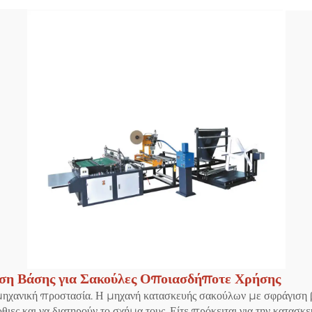
ση Βάσης για Σακούλες Οποιασδήποτε Χρήσης
μηχανική προστασία. Η μηχανή κατασκευής σακούλων με σφράγιση β
ιες και να διατηρούν το σχήμα τους. Είτε πρόκειται για την κατασκ