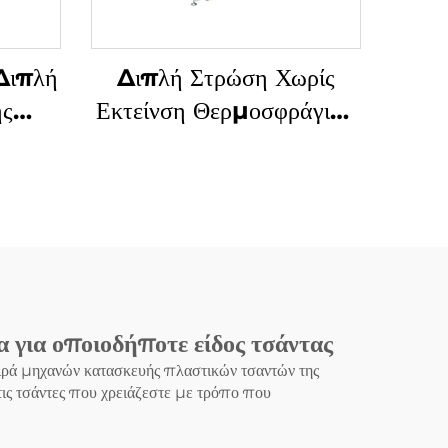
Διπλή
Διπλή Στρώση Χωρίς
ς
Εκτείνση Θερμοσφράγιση
νή
Ψυγμένη Εντομοβολιά
ν από
Φτιάχνουσα Μηχανή
α T-
για οποιοδήποτε είδος τσάντας
ειρά μηχανών κατασκευής πλαστικών τσαντών της
 τις τσάντες που χρειάζεστε με τρόπο που