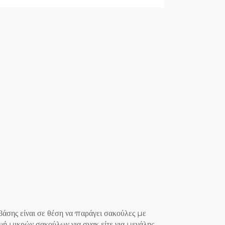
άσης είναι σε θέση να παράγει σακούλες με
ευή μικρών σακούλων για σνακ είτε για μεγάλης