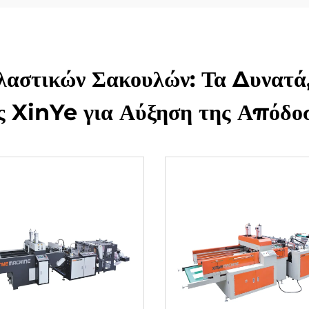
αστικών Σακουλών: Τα Δυνατά
ς XinYe για Αύξηση της Απόδο