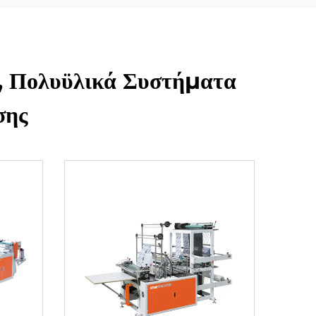
, Πολυϋλικά Συστήματα
σης