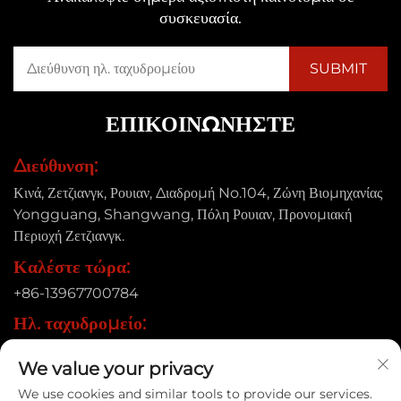
συσκευασία.
ΕΠΙΚΟΙΝΩΝΉΣΤΕ
Διεύθυνση:
Κινά, Ζετζιανγκ, Ρουιαν, Διαδρομή No.104, Ζώνη Βιομηχανίας
Yongguang, Shangwang, Πόλη Ρουιαν, Προνομιακή
Περιοχή Ζετζιανγκ.
Καλέστε τώρα:
+86-13967700784
Ηλ. ταχυδρομείο:
[email protected]
We value your privacy
We use cookies and similar tools to provide our services.