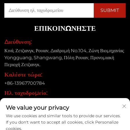
ΕΠΙΚΟΙΝΩΝΉΣΤΕ
Διεύθυνση:
Κινά, Ζετζιανγκ, Ρουιαν, Διαδρομή No.104, Ζώνη Βιομηχανίας
Yongguang, Shangwang, Πόλη Ρουιαν, Προνομιακή
Περιοχή Ζετζιανγκ.
Καλέστε τώρα:
+86-13967700784
Ηλ. ταχυδρομείο:
[email protected]
We value your privacy
We use cookies and similar tools to provide our services.
If you don't want to accept all cookies, click Personalize
Δικαιώματα πνευματικής ιδιοκτησίας © 2025 Ruian Xinye
cookies.
Packaging Machine Co., Ltd |
Πολιτική Απορρήτου