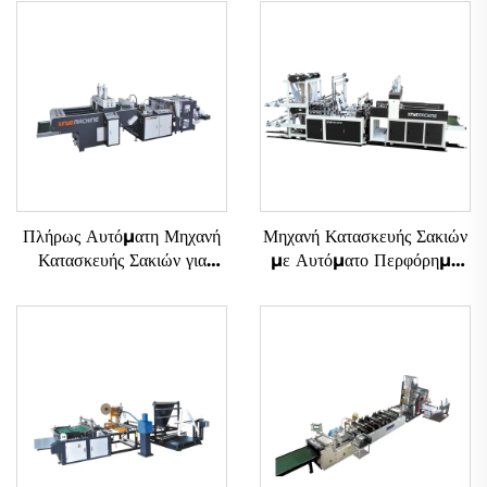
Πλήρως Αυτόματη Μηχανή
Μηχανή Κατασκευής Σακιών
Κατασκευής Σακιών για
με Αυτόματο Περφόρημα
Πλαστικά Τ-Φορέματα με
υπό Ελέγχο Υπολογιστή
Διπλές Γραμμές και
Υπερυψηλή Ταχύτητα