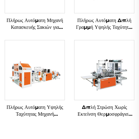
Πλήρως Αυτόματη Μηχανή
Πλήρως Αυτόματη Διπλή
Κατασκευής Σακιών για
Γραμμή Υψηλής Ταχύτητας
Πλαστικά Τ-Φορέματα με
Μηχανή Κατασκευής Σακιών
Διπλές Γραμμές και
από Πλαστικά με Εικόνα T-
Υπερυψηλή Ταχύτητα
shirt
Πλήρως Αυτόματη Υψηλής
Διπλή Στρώση Χωρίς
Ταχύτητας Μηχανή
Εκτείνση Θερμοσφράγιση
Κατασκευής Σακιών με
Ψυγμένη Εντομοβολιά
Κεντρικό Καταδύτη
Φτιάχνουσα Μηχανή