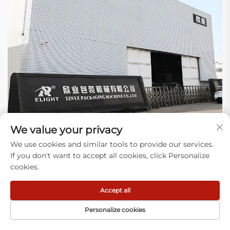
We value your privacy
Γιατί να μας επιλέξετε
We use cookies and similar tools to provide our services.
If you don't want to accept all cookies, click Personalize
1) Εμπειρογνωμοσύνη: Εστιάζουμε στην κατασκευή εξοπλισμού για
cookies.
πλαστικές σακούλες και στην επίλυση πραγματικών προβλημάτων
στη γραμμή παραγωγής σας (εμπλοκές, απόβλητα) για χιλιάδες
Accept all
εφαρμογές.
2) Νεότερη Τεχνολογία: Η σχεδίασή μας καλύπτει πολλά χρόνια,
Personalize cookies
κάνουμε βελτιώσεις κάθε χρόνο, προχωρώντας στον έλεγχο, σε πιο
ανθεκτικά εξαρτήματα και σε λιγότερες διακοπές. Ο εξοπλισμός μας