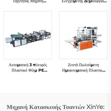
Ταχύτητας Μηχανή
Ελεγχόμενης Δημιουργίας
Κατασκευής Σακιών με
Σακιών για Σάκουε και Πλάιν
Κεντρικό Καταδύτη
Σάκουε
Αυτοματική 3 πλευρές
Ζεστά Πωλούμενη
Πλαστικό Φίλμ PE
Ημιαυτοματική Πλαστική
Αεροστικό Φιλμ Σάκου
Τσαντ Φτιάχνουσα Μηχανή
Φτιάχνουσα Μηχανή
Αγορά Τσαντ Μηχανή
Polythene Τσαντ
Φτιάχνουσα Μηχανή
Μηχανή Κατασκευής Τσαντών XinYe: