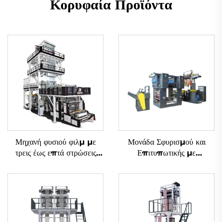
Κορυφαία Προϊόντα
Μηχανή φυσιού φιλμ με
Μονάδα Σφυρισμού και
τρεις έως επτά στρώσεις
Επιτυπωτικής με
συν-εξώδους με περιστροφή
Μεθοδολογία Gravure