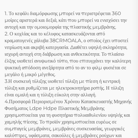
1. Το κεφάλι διαμόρφωσης μπορεί να περιστρέφεται 360
μοίρες αριστερά και δεξιά, κάτι που μπορεί να ενισχύσει την
αντοχή και την ομοιομορφία της πλαστικής μεμβράνης.
2. Ο κοχλίας και το κέλυφος κατασκευάζονται από
κραματογενές χάλυβα 38CRMOALA, ο οποίος έχει υποστεί
νιτρίωση και ακριβή κατεργασία. Διαθέτει υψηλή σκληρότητα,
ισχυρή αντοχή στη διάβρωση και ανθεκτικότητα. Το πλαίσιο
έλξης υιοθετεί ανυψωτικό τύπο, που επιτυγχάνει την καλύτερη
ψυκτική απόδοση ανεξάρτητα από το αν το φιλμ φυσιέται σε
μεγάλο ή μικρό μέγεθος.
3.Η συσκευή τύλιξης υιοθετεί τύλιξη με πίεση ή κεντρική
τύλιξη και ρυθμίζεται με ηλεκτροκινητήρα ροπής. Η τύλιξη
είναι ομαλή και η τύλιξη εύκολη στην αλλαγή.
4.Προσφορά Περιορισμένου Χρόνου Κατασκευαστής Μηχανής
Φυσήματος Ldpe Hdpe Πλαστικής Μεμβράνης
χρησιμοποιείται για τη φυσητήρια πολυαιθυλενίου υψηλής και
χαμηλής πίεσης. Το προϊόν χρησιμοποιείται ευρέως σε
συμπαγείς μεμβράνες, μεμβράνες συσκευασίας, γεωργικές
καλύπτρες, υφάσματα, σακούλες ή μεμβράνες ρούχων και