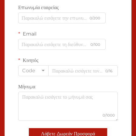
Επωνυμία εταιρείας
0/200
Email
0/100
Κινητός
Code
0/16
Μήνυμα
0/1000
Λάβετε Δωρεάν Προσφορά