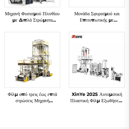
Μηχανή Φυσισμού Πλινθίου
Μονάδα Σφυρισμού και
με Διπλά Στρώματα
Επιτυπωτικής με
Συνδυασμένης Εξωθήσεως
Μεθοδολογία Gravure
και Γυριστής Κεφαλής
Φίλμ από τρεις έως επτά
XinYe 2025 Αυτοματική
στρώσεις Μηχανή
Πλαστική Φίλμ Εξωθήσεως
Αναδυόμενης
και Οφσέτ Εκτύπωσης
Μηχανή